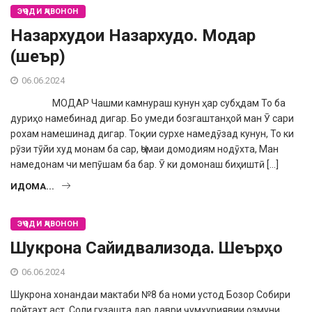
ЭҶОДИ ҶАВОНОН
Назархудои Назархудо. Модар
(шеър)
06.06.2024
МОДАР Чашми камнураш кунун ҳар субҳдам То ба
дуриҳо намебинад дигар. Бо умеди бозгаштанҳой ман Ӯ сари
рохам намешинад дигар. Тоқии сурхе намедӯзад кунун, То ки
рӯзи тӯйи худ монам ба сар, Ҷомаи домодиям нодӯхта, Ман
намедонам чи мепӯшам ба бар. Ӯ ки домонаш биҳиштӣ […]
ИДОМА...
ЭҶОДИ ҶАВОНОН
Шукрона Сайидвализода. Шеърҳо
06.06.2024
Шукрона хонандаи мактаби №8 ба номи устод Бозор Собири
пойтахт аст. Соли гу­зашта дар даври ҷумҳуриявии озмуни