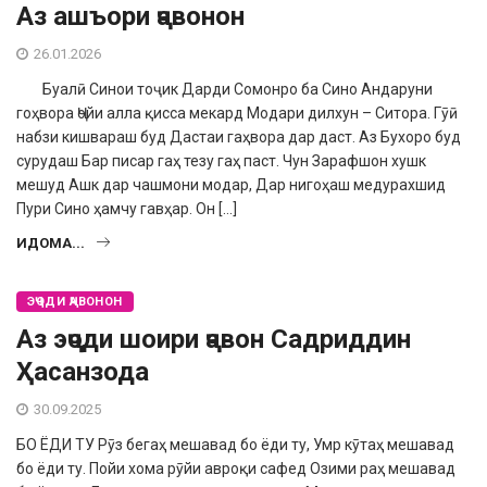
Аз ашъори ҷавонон
26.01.2026
Буалӣ Синои тоҷик Дарди Сомонро ба Сино Андаруни
гоҳвора Ҷойи алла қисса мекард Модари дилхун – Ситора. Гӯӣ
набзи кишвараш буд Дастаи гаҳвора дар даст. Аз Бухоро буд
сурудаш Бар писар гаҳ тезу гаҳ паст. Чун Зарафшон хушк
мешуд Ашк дар чашмони модар, Дар нигоҳаш медурахшид
Пури Сино ҳамчу гавҳар. Он […]
ИДОМА...
ЭҶОДИ ҶАВОНОН
Аз эҷоди шоири ҷавон Садриддин
Ҳасанзода
30.09.2025
БО ЁДИ ТУ Рӯз бегаҳ мешавад бо ёди ту, Умр кӯтаҳ мешавад
бо ёди ту. Пойи хома рӯйи авроқи сафед Озими раҳ мешавад