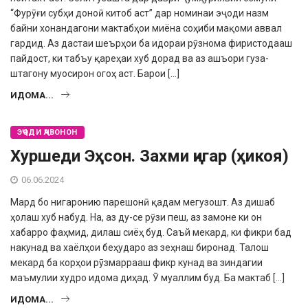
“Фурӯғи субҳи доноӣ китоб аст” дар номинаи эҷоди назм
байни хонандагони мактабҳои миёна соҳиби мақоми аввал
гардид. Аз дастаи шеърҳои ба идораи рӯзнома фиристодааш
пайдост, ки табъу қареҳаи хуб дорад ва аз ашъори гуза­
штагону муосирон огоҳ аст. Барои […]
ИДОМА...
ЭҶОДИ ҶАВОНОН
Хуршеди Эҳсон. Захми ҷигар (ҳикоя)
06.06.2024
Мард бо нигаронию парешонӣ қадам мегузошт. Аз дишаб
ҳолаш хуб набуд. На, аз ду-се рӯзи пеш, аз замоне ки он
хабарро фаҳмид, дилаш сиёҳ буд. Саъй мекард, ки фикри бад
накунад ва хаёлҳои беҳударо аз зеҳнаш биронад. Талош
мекард ба корҳои рӯзмаррааш фикр кунад ва зиндагии
маъмулии худро идома диҳад. Ӯ муаллим буд. Ба мактаб […]
ИДОМА...