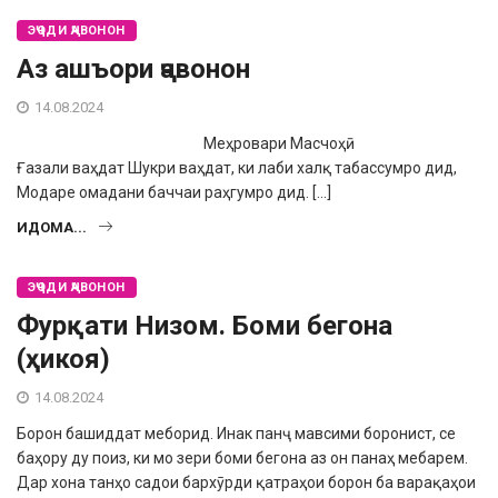
ЭҶОДИ ҶАВОНОН
Аз ашъори ҷавонон
14.08.2024
Меҳровари Масчоҳӣ
Ғазали ваҳдат Шукри ваҳдат, ки лаби халқ табассумро дид,
Модаре омадани баччаи раҳгумро дид. […]
ИДОМА...
ЭҶОДИ ҶАВОНОН
Фурқати Низом. Боми бегона
(ҳикоя)
14.08.2024
Борон башиддат меборид. Инак панҷ мавсими боронист, се
баҳору ду поиз, ки мо зери боми бегона аз он панаҳ мебарем.
Дар хона танҳо садои бархӯрди қатраҳои борон ба варақаҳои