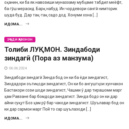
оҳанин, ки ба як навозиши му­наззаму мубҳаме табдил меёфт,
ба гӯш мерасид. Барқ набуд. Ин чордевори сангӣ нимторик
шуда буд. Дар тақ-тақ садо дод. Хо­нуми хона […]
ИДОМА...
ЭҶОДИ ҶАВОНОН
Толиби ЛУҚМОН. Зиндабоди
зиндагӣ (Пора аз манзума)
06.06.2024
Зиндабоди зиндагӣ Зинда бод он ки ба ёди зиндагист,
Зиндадори эътиқоди зиндагист, Он ки бо ангуштҳои хунчакон
Бастакори сози шоди зиндагист, Чашми ӯ дар тирашоми марг
ҳам Равзане бар бомдоди зиндагист. Зинда бодо он ки дар
айни суқут Боз ҳам рӯ бар чакоди зиндагист. Шуълавар бод он
ки дар сармои марг Пой то сар шуълазоди […]
ИДОМА...