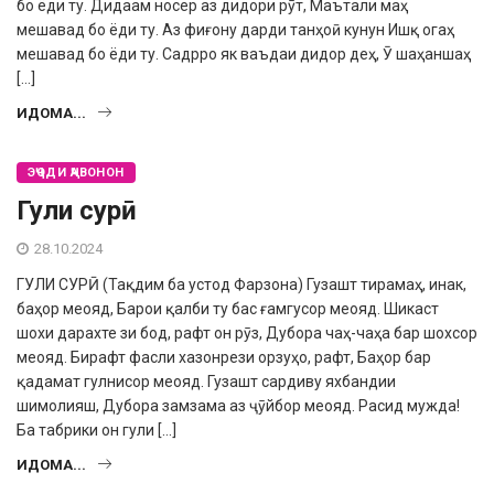
бо ёди ту. Дидаам носер аз дидори рӯт, Маътали маҳ
мешавад бо ёди ту. Аз фиғону дарди танҳоӣ кунун Ишқ огаҳ
мешавад бо ёди ту. Садрро як ваъдаи дидор деҳ, Ӯ шаҳаншаҳ
[…]
ИДОМА...
ЭҶОДИ ҶАВОНОН
Гули сурӣ
28.10.2024
ГУЛИ СУРӢ (Тақдим ба устод Фарзона) Гузашт тирамаҳ, инак,
баҳор меояд, Барои қалби ту бас ғамгусор меояд. Шикаст
шохи дарахте зи бод, рафт он рӯз, Дубора чаҳ-чаҳа бар шохсор
меояд. Бирафт фасли хазонрези орзуҳо, рафт, Баҳор бар
қадамат гулнисор меояд. Гузашт сардиву яхбандии
шимолияш, Дубора замзама аз ҷӯйбор меояд. Расид мужда!
Ба табрики он гули […]
ИДОМА...