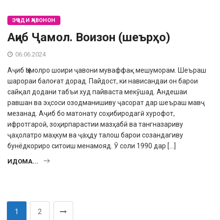
ЭҶОДИ ҶАВОНОН
Аҷиб Ҷамол. Воизон (шеърҳо)
06.06.2024
Аҷиб Ҷамол­ро шоири ҷавони муваффақ мешу­морам. Шеъраш
шарораи балоғат дорад. Пайдост, ки нависандаи он барои
сайқал додани табъи худ пайваста мекӯшад. Анде­шаи
равшан ва эҳсоси озодма­нишиву ҷасорат дар шеъраш мавҷ
мезанад. Аҷиб бо матонату соҳи­биродагӣ хуро­фот,
ифротгароӣ, зоҳирпарастии мазҳабӣ ва тангназариву
ҷаҳолатро маҳкум ва ҷаҳду талош барои созандагиву
бунёдкориро ситоиш менамояд. Ӯ соли 1990 дар […]
ИДОМА...
1
2