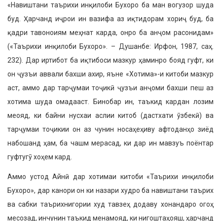
«Навиштани таърихи инқилоби Бухоро ба ман вогузор шуда
буд. Ҳарчанд иҷрои ин вазифа аз иқтидорам хориҷ буд, ба
қадри тавоноиям меҳнат карда, онро ба анҷом расонидам»
(«Таърихи инқилоби Бухоро». – Душанбе: Ирфон, 1987, саҳ.
232). Дар иртибот ба иқтибоси мазкур ҳаминро бояд гуфт, ки
он ҷузъи аввали бахши ахир, яъне «Хотима»-и китоби мазкур
аст, аммо дар тарҷумаи тоҷикӣ ҷузъи анҷоми бахши пеш аз
хотима шуда омадааст. Бинобар ин, таъкид кардан лозим
меояд, ки байни нусхаи аслии китоб (дастхати ӯзбекӣ) ва
тарҷумаи тоҷикии он аз чунин носаҳеҳиву афтоданҳо зиёд
набошанд ҳам, ба чашм мерасад, ки дар ин мавзуъ поёнтар
гуфтугӯ хоҳем кард.
Аммо устод Айнӣ дар хотимаи китоби «Таърихи инқилоби
Бухоро», дар канори он ки назари худро ба навиштани таърих
ва сабки таърихнигории худ тавзеҳ додаву хонандаро огоҳ
месозад, инчунин таъкид менамояд, ки нигоштаҳояш, ҳарчанд