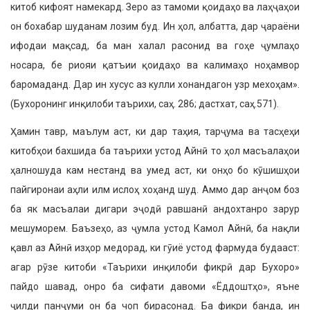
китоб кифоят намекард. Зеро аз тамоми қоидаҳо ва лаҳҷаҳои
он бохабар шуданам лозим буд. Ин ҳол, албатта, дар ҷараёни
ифодаи мақсад, ба ман халал расонид ва гоҳе ҷумлаҳо
носара, бе риояи қатъии қоидаҳо ва калимаҳо ноҳамвор
баромаданд. Дар ин хусус аз кулли хонандагон узр мехоҳам».
(Бухоронинг инқилоби таърихи, саҳ. 286; дастхат, саҳ.571).
Ҳамин тавр, маълум аст, ки дар таҳия, тарҷума ва тасҳеҳи
китобҳои бахшида ба таърихи устод Айнӣ то ҳол масъалаҳои
ҳалношуда кам нестанд ва умед аст, ки онҳо бо кӯшишҳои
пайгиронаи аҳли илм ислоҳ хоҳанд шуд. Аммо дар анҷом боз
ба як масъалаи дигари эҷодӣ равшанӣ андохтанро зарур
мешуморем. Баъзеҳо, аз ҷумла устод Камол Айнӣ, ба нақли
қавл аз Айнӣ изҳор медорад, ки гӯиё устод фармуда будааст:
агар рӯзе китоби «Таърихи инқилоби фикрӣ дар Бухоро»
пайдо шавад, онро ба сифати давоми «Ёддоштҳо», яъне
ҷилди панҷуми он ба чоп бирасонад. Ба фикри банда, ин