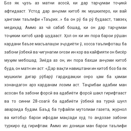
Боз як ҷузъ аз матни асосӣ, ки дар тарҷумаи тоҷикӣ
афтидааст. Устод дар анҷоми китоб як мушкилеро, ки вай
ҳангоми таълифи «Таърих…» ба он рӯ ба рӯ будааст, тавзеҳ
медиҳад. Аммо аз чӣ сабаб бошад, ки он дар тарҷумаи
тоҷикии китоб ҳазф шудааст. Ҳол он ки ин пора барои рӯшан
кардани баъзе масъалаҳои эҷодиёти ӯ, хосса таълифоташ ба
забони ӯзбекӣ ва чигунагии оғози ин кор ва кайфияти он бисёр
муҳим мебошад. Зиёда аз он, ин пора бахши анҷоми китоб
буда, он матн ин аст: «Дар вақти навиштани ин китоб боз ба як
мушкили дигар рӯбарӯ гардидам,ки онро ҳам ба ҳамаи
хонандагон арз карданам лозим аст. Таҷрибаи адабии ман
асосан ба забони форсӣ ва адабиёти форсӣ шакл гирифтааст
ва то синни 28-соагӣ ба адабиёти ӯзбекӣ ва туркӣ шуғл
аварзида будам. Баъд ба туфайли мутолиаи газета, журнол
ва китобҳо барои ифодаи мақсади худ то андозае забони
туркиро ёд гирифтам. Аммо ин дониши ман барои таълифи