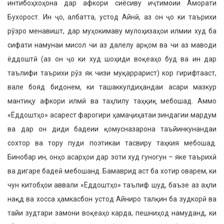
интибоҳхоҳона дар афкори сиёсиву иҷтимоии Аморати
Бухорост. Ин ҷо, албатта, устод Айнӣ, аз он ҷо ки таърихи
рӯзро менавишт, дар муҳокимаву мулоҳизаҳои илмии худ ба
сифати намунаи мисол чи аз далелу арқом ва чи аз маводи
ёддоштӣ (аз он ҷо ки худ шоҳиди воқеаҳо буд ва ин дар
таълифи таърихи рӯз як чизи муқаррарист) кор гирифтааст,
вале бояд бидонем, ки ташаккулдиҳандаи асари мазкур
мантиқу афкори илмӣ ва таҳлилу таҳқиқ мебошад. Аммо
«Ёддоштҳо» асарест фарогири ҳамаҷиҳатаи зиндагии мардум
ва дар он диди бадеии қомусназарона таъйинкунандаи
сохтор ва тору пуди поэтикаи тасвиру таҳкия мебошад.
Бинобар ин, онҳо асарҳои дар зоти худ гуногун – яке таърихӣ
ва дигаре бадеӣ мебошанд. Бамаврид аст ба хотир оварем, ки
чун китобҳои аввали «Ёддоштҳо» таълиф шуд, баъзе аз аҳли
нақд ва хосса ҳамкасбон устод Айниро талқин ба зудкорӣ ва
тайи зудтари замони воқеаҳо карда, пешниҳод намуданд, ки