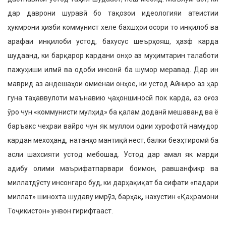
дар даврони шуравӣ бо тақозои идеологияи атеистии
ҳукмрони ҳизби коммунист хеле бахшҳои осори то инқилоб ва
арафаи инқилоби устод, бахусус шеърҳояш, ҳазф карда
шудаанд, ки барқарор кардани онҳо аз муҳимтарин талаботи
пажуҳиши илмӣ ва одоби инсонӣ ба шумор меравад. Дар ин
маврид аз андешаҳои омиёнаи онҳое, ки устод Айниро аз ҳар
гуна таҳаввулоти маънавию ҷаҳоншиносӣ пок карда, аз оғоз
ӯро чун «коммунисти мулҳид» ба қалам доданӣ мешаванд ва ё
баръакс чеҳраи вайро чун як муллои одии хурофотӣ намудор
кардан мехоҳанд, натанҳо мантиқӣ нест, балки беэҳтиромӣ ба
асли шахсияти устод мебошад. Устод дар амал як марди
адибу олими маърифатпарвари боимон, равшанфикр ва
миллатдӯсту инсонгаро буд, ки дарҳақиқат ба сифати «падари
миллат» шинохта шудаву имрӯз, барҳақ, нахустин «Қаҳрамони
Тоҷикистон» унвон гирифтааст.