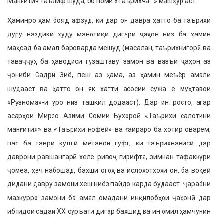
Манғития таълиф шуда, бо номи «Таърихча…» машҳур аст.
Ҳаминро ҳам бояд афзуд, ки дар он давра ҳатто ба таърихи
дуру наздики худу манотиқи дигари ҷаҳон низ ба ҳамин
мақсад ба амал бароварда мешуд (масалан, таърихнигорӣ ва
таваҷҷуҳ ба ҳаводиси гузаштаву замон ва вазъи ҷаҳон аз
ҷониби Садри Зиё, пеш аз ҳама, аз ҳамин меъёр амалӣ
шудааст ва ҳатто он як хатти асосии сужа ё муҳтавои
«Рӯзнома»-и ӯро низ ташкил додааст). Дар ин росто, агар
асарҳои Мирзо Азими Сомии Бухороӣ «Таърихи салотини
манғития» ва «Таърихи нофеӣ» ва ғайраро ба хотир оварем,
пас ба таври куллӣ метавон гуфт, ки таърихнависӣ дар
даврони равшангарӣ хеле ривоҷ гирифта, зимнан тафаккури
ҷомеа, ҳеч набошад, бахши огоҳ ва ислоҳотхоҳи он, ба воқеӣ
дидани давру замони хеш ниёз пайдо карда будааст. Ҷараёни
мазкурро замони ба амал омадани инқилобҳои ҷаҳонӣ дар
ибтидои садаи ХХ суръати дигар бахшид ва ин омил ҳамчунин