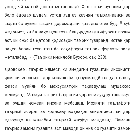
устод чӣ маънӣ дошта метавонад? Ҳол он ки чунонки дар
боло ёдовар шудем, устод худ аз қазияи таърихнависӣ ва
шарти ба ҳукми таърих даромадани ҳаводис огоҳ буд. Ӯ хуб
медонист, ки ба воқеаҳои тоза бавуҷудомада «фурсат лозим
аст, ки онҳо ба қатори ҳодисаҳои таърих гузаранд. Зотан ҳар
воқеа барои гузаштан ба саҳифаҳои таърих фурсати зиёд
металабад…» (Таърихи инқилоби Бухоро, саҳ. 233).
Дарвоқеъ, таърих илмест, ки зиндагии гузаштаи инсоният,
ҷомеаи инсониро дар инкишофи қонунмандӣ ва дар вақту
фазои муайян бо махсусиятҳои таҳаввулаш мушаххас
меомӯзад. Мавзуи таърих баррасии ҷараёни зуҳуру ташаккул
ва рушди ҷомеаи инсонӣ мебошад. Моҳияти таълифоти
таърихӣ иборат аз ҳодисаву воқеаҳои зиндагиест, ки дар
ёдгориҳо ва манобеи таърихӣ маҳфуз мондаанд. Замони
таърих замони гузашта аст, маводи он низ бо гузашти замон