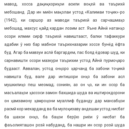
мавод, хосса дақиқкориҳои асили воқеӣ ва таърихӣ
мебошанд. Дар ин миён мақолаи устод «Калимаи тоҷик»-ро
(1942), ки саршор аз маводи таърихӣ аз сарчашмаҳо
мебошад, махсус қайд кардан лозим аст. Яъне Айнӣ натанҳо
осори илмии сирф таърихӣ навиштааст, балки тафаккури
адабии ӯ низ бар мабнои таърихназарии хоссе бунёд ёфта
буд. Агар ба мавзуи аслӣ баргардем, пас бояд ёдовар шуд, ки
сарнавишти осори мазкури таърихии устод Айнӣ пурмоҷаро
будааст. Аввалан, устод онҳоро ҳарчанд ба забони тоҷикӣ
навишта буд, вале дар интишори онҳо ба забони асл
мушкилиҳо пеш меомад; сониян, аз он ҷо, ки ин осор ба
масъалаҳои ҳассоси замон бахшида шуда ва иштирокдорони
он ҳамзамону ҳамроҳони муаллиф буданду дар мансабҳои
расмӣ кор мекарданд ва ба мулоҳизаву андешаи устод нисбат
ба шахси онҳо, ба баҳои берӯю риёи ӯ нисбат ба
фаъолияташон розӣ набуданд, ба нашри ин осор розӣ шуда