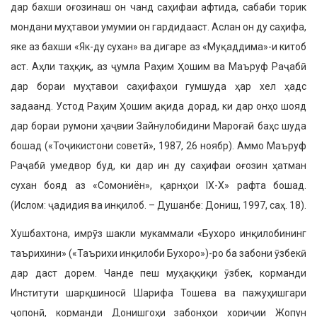
дар бахши оғозинаш он чанд саҳифаи афтида, сабаби торик
мондани муҳтавои умумии он гардидааст. Аслан он ду саҳифа,
яке аз бахши «Як-ду сухан» ва дигаре аз «Муқаддима»-и китоб
аст. Аҳли таҳқиқ, аз ҷумла Раҳим Ҳошим ва Маъруф Раҷабӣ
дар бораи муҳтавои саҳифаҳои гумшуда ҳар хел ҳадс
задаанд. Устод Раҳим Ҳошим ақида дорад, ки дар онҳо шояд
дар бораи румони ҳаҷвии Зайнулобидини Мароғаӣ баҳс шуда
бошад («Тоҷикистони советӣ», 1987, 26 ноябр). Аммо Маъруф
Раҷабӣ умедвор буд, ки дар ин ду саҳифаи оғозин ҳатман
сухан бояд аз «Сомониён», қарнҳои IX-X» рафта бошад.
(Ислом: ҷадидия ва инқилоб. – Душанбе: Дониш, 1997, саҳ. 18).
Хушбахтона, имрӯз шакли мукаммали «Бухоро инқилобининг
таърихини» («Таърихи инқилоби Бухоро»)-ро ба забони ӯзбекӣ
дар даст дорем. Чанде пеш муҳаққиқи ӯзбек, корманди
Институти шарқшиносӣ Шарифа Тошева ва пажуҳишгари
ҷопонӣ, корманди Донишгоҳи забонҳои хориҷии Жопун