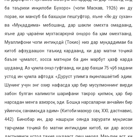
ба таърихи инқилоби Бухоро» (чопи Маскав, 1926) ин ду
порае, ки мансуб ба бахшҳои пешгуфтор, яъне «Як-ду сухан»
ва «Муқаддима» мебошанд, дар шакли омехта омадаанд,
яъне дар ҷараёни мухтасаркунӣ онҳоро ба ҳам омехтаанд.
Муаллифони чопи интиқодӣ (Токио) низ дар муқаддимаи ба
китоб афзудаашон таъкид кардаанд, ки дар матни тоҷикӣ
баъзе ҷумалот, хосса матнҳои ба дин марбут ҳазф карда
шудаанд. Аз ҷумла онҳо гуфтаанд, ки дар бахши 75 чӯб задани
устод ин ҷумла афтода: «Дуруст улимга яқинлашаётиб эдим.
Шунинг учун энг охир нафасда ҳар бир мусулмоннинг вирди
забон булган калимоти шарифани такрор қилмоқ ҳар бир
нарсадан менга азизроқ эди. Бошқа нарсаларни анчайин бир
уйинчоқ санамоқда эдим» (Китоби мазкур саҳ. ХХI; дастнавис,
442). Бинобар ин, дар нашрҳои оянда зарурати муқоисаи
тарҷумаи тоҷикӣ бо матни интиқодии китоб, ки дар асоси
дастнависи устод таҳия шудааст, пеш меояд. Маълум аст, ки