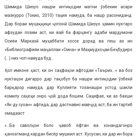
Шимида Шизуо нашри интиқодии матни ӯзбекии асари
мазкурро (Токио, 2010) таҳия намуда, ба нашр расониданд.
Дар бораи муҳаққиқи ҷопонӣ Шамида Шизуо ҳамин нуктаро
афзудан лозим аст, ки вай ба фарҳангу адаби мардумони
Осиёи Марказӣ муҳаббати хоссе дорад ва пеш аз ин
«Библиографияи маҷаллаи «Оина»-и Маҳмудхоҷаи Беҳбудиро
(…) низ чоп намуда буд…
Ҳол имконе ҳаст, ки он саҳфаҳои афтодаи «Таърих…» ва боз
нуктаҳои дигарро дар тақобул ба нашри интиқодии ӯзбекӣ
барқарор намуда, дар Куллиёти тозанашри устод шакли
комилу саҳеҳи онро ҷой дода бошем. Саҳифае, ки аз бахши
«Як-ду сухан» афтида, дар дастнавис мавҷуд аст, ба ин тартиб
омадааст:
«…Ба саволҳои боло ҷавоб ёфтан ва хонандагонро
қаноатманд кардан бисёр мушкил аст. Хусусан, ки дар ин бора