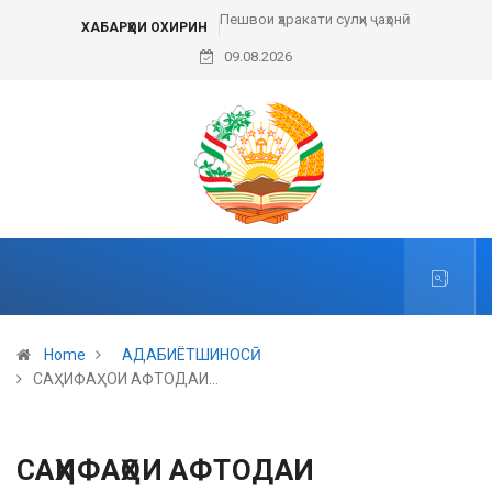
Пешвои ҳаракати сулҳи ҷаҳонӣ
ХАБАРҲОИ ОХИРИН
09.08.2026
Home
АДАБИЁТШИНОСӢ
САҲИФАҲОИ АФТОДАИ…
САҲИФАҲОИ АФТОДАИ