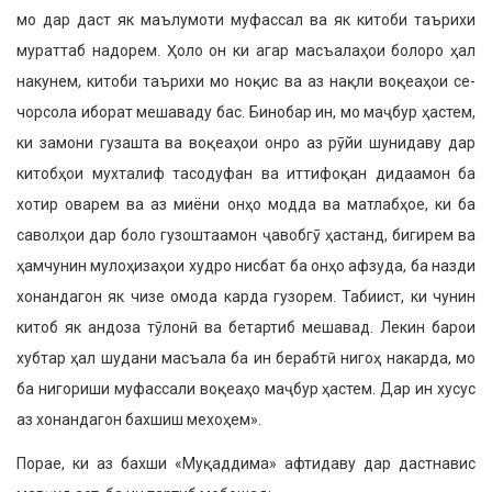
мо дар даст як маълумоти муфассал ва як китоби таърихи
мураттаб надорем. Ҳоло он ки агар масъалаҳои болоро ҳал
накунем, китоби таърихи мо ноқис ва аз нақли воқеаҳои се-
чорсола иборат мешаваду бас. Бинобар ин, мо маҷбур ҳастем,
ки замони гузашта ва воқеаҳои онро аз рӯйи шунидаву дар
китобҳои мухталиф тасодуфан ва иттифоқан дидаамон ба
хотир оварем ва аз миёни онҳо модда ва матлабҳое, ки ба
саволҳои дар боло гузоштаамон ҷавобгӯ ҳастанд, бигирем ва
ҳамчунин мулоҳизаҳои худро нисбат ба онҳо афзуда, ба назди
хонандагон як чизе омода карда гузорем. Табиист, ки чунин
китоб як андоза тӯлонӣ ва бетартиб мешавад. Лекин барои
хубтар ҳал шудани масъала ба ин берабтӣ нигоҳ накарда, мо
ба нигориши муфассали воқеаҳо маҷбур ҳастем. Дар ин хусус
аз хонандагон бахшиш мехоҳем».
Порае, ки аз бахши «Муқаддима» афтидаву дар дастнавис