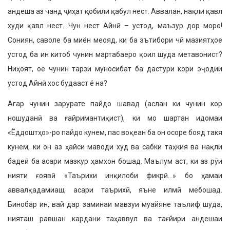
андеша аз чанд ҷиҳат қобили қабул нест. Аввалан, нақли қавл
худи қавл нест. Чун нест Айнӣ – устод, маъзур дор моро!
Сониян, саволе ба миён меояд, ки ба эътибори чӣ мазиятҳое
устод ба ин китоб чунин мартабаеро қоил шуда метавонист?
Ниҳоят, оё чунин тарзи муносибат ба дастури кори эҷодии
устод Айнӣ хос будааст ё на?
Агар чунин зарурате пайдо шавад (аслан ки чунин кор
ношуданӣ ва ғайримантиқист), ки мо шартан идомаи
«Ёддоштҳо»-ро пайдо кунем, пас воқеан ба он осоре бояд такя
кунем, ки он аз ҳайси маводи худ ва сабки таҳкия ва нақли
бадеӣ ба асари мазкур ҳамхон бошад. Маълум аст, ки аз рӯи
нияти ғоявӣ «Таърихи инқилоби фикрӣ…» бо ҳамаи
аввалқадамиаш, асари таърихӣ, яъне илмӣ мебошад.
Бинобар ин, вай дар заминаи мавзуи муайяне таълиф шуда,
нияташ равшан кардани таҳаввул ва тағйири андешаи