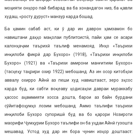
моҳияти онҳоро пай бибарад ва ба хонандагон низ, ба қавли
худаш, «росту дуруст» манзур карда бошад.
Ба ҳамин сабаб аст, ки ӯ дар ин даврон ҳамзамон бо
навиштани даҳҳо мақолаи публитсистӣ, пайи ҳам се асари
калонҳаҷми таърихӣ таълиф менамояд. Инҳо «Таърихи
инқилоби фикрӣ дар Бухоро» (1918), «Таърихи инқилоби
Бухоро» (1921) ва «Таърихи амирони манғитияи Бухоро»
(тасҳеҳу таҳрири охир 1922) мебошанд. Аз ин осор китобҳои
аввалу охирро Айнӣ аз пеши худ навиштааст, зеро эҳсос
карда буд, ки сабти воқеаву ҳодисаҳои давраи мураккабу
ҳассос аҳаммияти хосса дошта, барои аз байн бурдани
сӯйитафоҳумҳо лозим мебошанд. Аммо таълифи таърихи
инқилоби Бухоро супоришӣ буд ва бо қарори Нозироти
маорифи Ҷумҳурии Бухоро таълифи он ба уҳдаи Айнӣ гузошта
мешавад. Устод худ дар ин бора чунин изҳор доштааст: