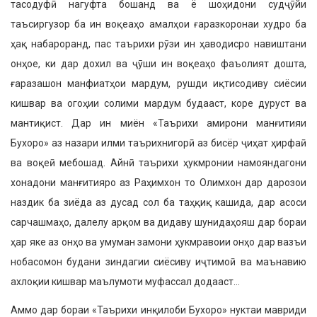
тасодуфӣ нагуфта бошанд ва ё шоҳидони судҷӯйи
таъсиргузор ба ин воқеаҳо амалҳои ғаразкоронаи худро ба
ҳақ набароранд, пас таърихи рӯзи ин ҳаводисро навиштани
онҳое, ки дар дохил ва ҷӯши ин воқеаҳо фаъолият дошта,
ғаразашон манфиатҳои мардум, рушди иқтисодиву сиёсии
кишвар ва огоҳии солими мардум будааст, коре дуруст ва
мантиқист. Дар ин миён «Таърихи амирони манғитияи
Бухоро» аз назари илми таърихнигорӣ аз бисёр ҷиҳат ҳирфаӣ
ва воқеӣ мебошад. Айнӣ таърихи ҳукмронии намояндагони
хонадони манғитияро аз Раҳимхон то Олимхон дар дарозои
наздик ба зиёда аз дусад сол ба таҳқиқ кашида, дар асоси
сарчашмаҳо, далелу арқом ва дидаву шунидаҳояш дар бораи
ҳар яке аз онҳо ва умуман замони ҳукмравоии онҳо дар вазъи
нобасомон будани зиндагии сиёсиву иҷтимоӣ ва маънавию
ахлоқии кишвар маълумоти муфассал додааст…
Аммо дар бораи «Таърихи инқилоби Бухоро» нуктаи мавриди