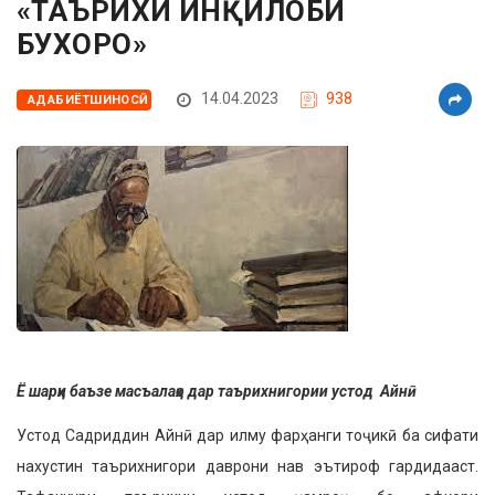
«ТАЪРИХИ ИНҚИЛОБИ
БУХОРО»
14.04.2023
938
АДАБИЁТШИНОСӢ
Ё шарҳи баъзе масъалаҳо дар таърихнигории устод
Айнӣ
Устод Садриддин Айнӣ дар илму фарҳанги тоҷикӣ ба сифати
нахустин таърихнигори даврони нав эътироф гардидааст.