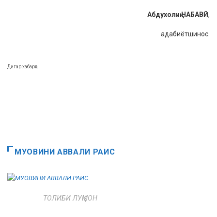
Абдухолиқ НАБАВӢ
,
адабиётшинос.
Дигар хабарҳо
МУОВИНИ АВВАЛИ РАИС
ТОЛИБИ ЛУҚМОН