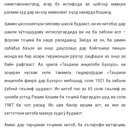
наметавонистанд, агар бо истифода аз ҷойгоҳу мавқеи
расмии худ дар ин кор мамониат эҷод накарда бошанд.
Ҳамин ҳассосиятҳои сиёсиву шахсӣ будааст, ки ин китобҳо дар
шакли кӯтоҳшудаву ихтисоргардида ва на ба забони асл –
форсии тоҷикӣ ба нашр расидаанд. Зиёда аз он, ба ҳамин
сабабҳо баъзе аз онҳо даҳсолаҳо дар бойгониҳо пинҳон
монда ва бар асари гирумонҳои рӯзгор саҳфаҳое аз онҳо аз
байн рафтааст. Аз ҷумла «Таърихи инқилоби Бухоро», ки
зоҳиран нусхаи хеле такмилу таҳрирхӯрдаи «Таърихи
инқилоби фикрӣ дар Бухоро» мебошад, соли 1921 ба забони
ӯзбекӣ таълиф шудааст. Ин китоб пас аз 65 соли таълиф аз
ҷониби устод Раҳим Ҳошим ба тоҷикӣ баргардон шуд ва соли
1987 ба чоп расид. Ин ҳам бисёр муҳим аст, ки яке аз
хаттотони китоби мазкур худи ӯ будааст.
Аммо дар тарҷумаи тоҷикии китоб, ба эътирофи мутарҷим,