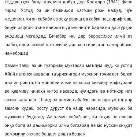
«Ёддоштҳо» бояд маҷлиси қабул дар Кремлро (1941) фаро
гирад. Устод ба ин пешниҳод қатъан розӣ нашуд, чун
медонист, ки он сабаби аз роҳу равиш ва сабки пешгирифтааш
берун рафтан, яъне вайрон шудани нияти бадеӣ ва дастурҳои
эҷодиаш мегардад. Бинобар ин, дар баррасиҳои илмӣ аз
шабоҳатҳои зоҳирӣ ва хоҳиши дил кор гирифтан самарабахш
намебошад.
Ҳамин тавр, аз ин гузориши мухтасар маълум шуд, ки устод
Айнӣ натанҳо аввалин таърихнигори муосири тоҷик аст, балки
дар ин ришта, ба мавонеи илмӣ ва хосса сиёсиву мафкуравӣ
ва қавмиву ҷиноҳӣ нигоҳ накарда, ҷӯяндагӣ ва ибтикор низ
зоҳир кардааст. Шояд аз ҳамин сабабҳо ин осори устод дар
замони худаш росту дуруст ба нашр нарасида, мувоҷеҳ ба
мушкилот будаанд. Аз ҳамин сабаб аст, ки таҳия ва нашри
онҳо бояд аз дақиқкории илмӣ бигзарад ва мо нусхаи сиҳҳат
ва комили онҳоро ба даст дошта бошем.