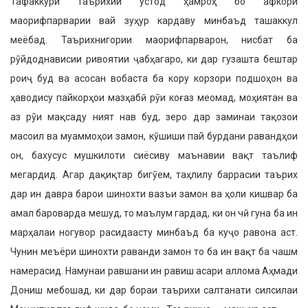
Тафаккури таърихии устод ҳамроҳ бо афкори
маорифпарварии вай зуҳур кардаву минбаъд ташаккул
меёбад. Таърихнигории маорифпарварон, нисбат ба
рӯйдоднависии ривоятии ҷабҳагаро, ки дар гузашта бештар
роиҷ буд ва асосан вобаста ба кору корзори подшоҳон ва
ҳаводису пайкорҳои мазҳабӣ рӯи коғаз меомад, моҳиятан ва
аз рӯи мақсаду ният нав буд, зеро дар заминаи тақозои
масоил ва муаммоҳои замон, кӯшиши пай бурдани равандҳои
он, бахусус мушкилоти сиёсиву маънавии вақт таълиф
мегардид. Агар дақиқтар бигӯем, таҳлилу баррасии таърих
дар ин давра барои шинохти вазъи замон ва ҳоли кишвар ба
амал бароварда мешуд, то маълум гардад, ки он чӣ гуна ба ин
марҳалаи ногувор расидаасту минбаъд ба куҷо равона аст.
Чунин меъёри шинохти раванди замон то ба ин вақт ба чашм
намерасид. Намунаи равшани ин равиш асари аллома Аҳмади
Дониш мебошад, ки дар бораи таърихи салтанати силсилаи