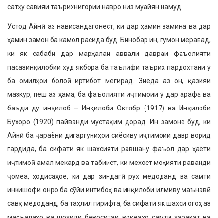
сатҳу савияи таърихнигории навро низ муайян намуд.
Устод Айнӣ аз нависандагонест, ки дар ҳамин замина ва дар
ҳамин замон ба камол расида буд. Бинобар ин, гумон меравад,
ки як сабаби дар марҳалаи аввали давраи фаъолияти
пасазинқилобии худ якбора ба таълифи таърих пардохтани ӯ
ба омилҳои болоӣ иртибот мегирад. Зиёда аз он, қазияи
мазкур, пеш аз ҳама, ба фаъолияти иҷтимоии ӯ дар арафа ва
баъди ду инқилоб – Инқилоби Октябр (1917) ва Инқилоби
Бухоро (1920) пайванди мустақим дорад. Ин замоне буд, ки
Айнӣ ба ҷараёни дигаргуниҳои сиёсиву иҷтимоии давр ворид
гардида, ба сифати як шахсияти равшану фаъол дар ҳаёти
иҷтимоӣ амал мекард ва табиист, ки мехост моҳияти раванди
ҷомеа, ҳодисаҳое, ки дар зиндагӣ рух медоданд ва самти
инкишофи онро ба сӯйи интибоҳ ва инқилоби илмиву маънавӣ
савқ медоданд, ба таҳлил гирифта, ба сифати як шахси огоҳ аз
масъалаҳо ва шоҳиди бевоситаи воқеаҳо самти ҳаракат ва