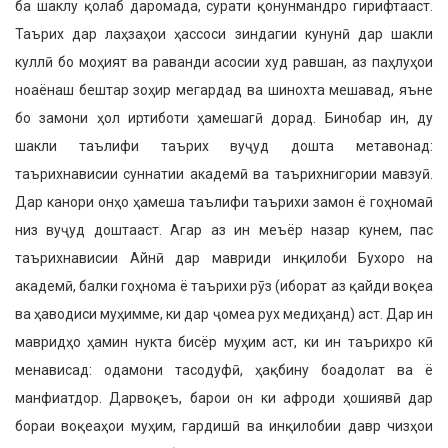
ба шаклу қолаб даромада, сурати қонунмандро гирифтааст.
Таърих дар лаҳзаҳои ҳассоси зиндагии кунунӣ дар шакли
куллӣ бо моҳият ва раванди асосии худ равшан, аз паҳлуҳои
ноаёнаш бештар зоҳир мегардад ва шинохта мешавад, яъне
бо замони ҳол иртиботи ҳамешагӣ дорад. Бинобар ин, ду
шакли таълифи таърих вуҷуд дошта метавонад:
таърихнависии суннатии академӣ ва таърихнигории мавзуӣ.
Дар канори онҳо ҳамеша таълифи таърихи замон ё гоҳномаӣ
низ вуҷуд доштааст. Агар аз ин меъёр назар кунем, пас
таърихнависии Айнӣ дар мавриди инқилоби Бухоро на
академӣ, балки гоҳнома ё таърихи рӯз (иборат аз қайди воқеа
ва ҳаводиси муҳимме, ки дар ҷомеа рух медиҳанд) аст. Дар ин
мавридҳо ҳамин нукта бисёр муҳим аст, ки ин таърихро кӣ
менависад: одамони тасодуфӣ, ҳақбину боадолат ва ё
манфиатдор. Дарвоқеъ, барои он ки афроди ҳошиявӣ дар
бораи воқеаҳои муҳим, гардишӣ ва инқилобии давр чизҳои