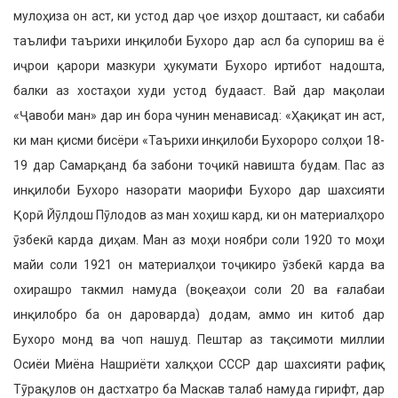
мулоҳиза он аст, ки устод дар ҷое изҳор доштааст, ки сабаби
таълифи таърихи инқилоби Бухоро дар асл ба супориш ва ё
иҷрои қарори мазкури ҳукумати Бухоро иртибот надошта,
балки аз хостаҳои худи устод будааст. Вай дар мақолаи
«Ҷавоби ман» дар ин бора чунин менависад: «Ҳақиқат ин аст,
ки ман қисми бисёри «Таърихи инқилоби Бухороро солҳои 18-
19 дар Самарқанд ба забони тоҷикӣ навишта будам. Пас аз
инқилоби Бухоро назорати маорифи Бухоро дар шахсияти
Қорӣ Йӯлдош Пӯлодов аз ман хоҳиш кард, ки он материалҳоро
ӯзбекӣ карда диҳам. Ман аз моҳи ноябри соли 1920 то моҳи
майи соли 1921 он материалҳои тоҷикиро ӯзбекӣ карда ва
охирашро такмил намуда (воқеаҳои соли 20 ва ғалабаи
инқилобро ба он дароварда) додам, аммо ин китоб дар
Бухоро монд ва чоп нашуд. Пештар аз тақсимоти миллии
Осиёи Миёна Нашриёти халқҳои СССР дар шахсияти рафиқ
Тӯрақулов он дастхатро ба Маскав талаб намуда гирифт, дар