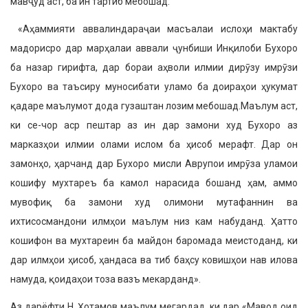
мавҷуд аст, ба ин тартиб мебошад:
«Аҳаммияти аввалиндараҷаи масъалаи ислоҳи мактабу
мадорисро дар марҳалаи аввали ҷунбиши Инқилоби Бухоро
ба назар гирифта, дар бораи аҳволи илмии дирӯзу имрӯзи
Бухоро ва таъсиру муносибати уламо ба доираҳои ҳукумат
қадаре маълумот дода гузаштан лозим мебошад.Маълум аст,
ки се-чор аср пештар аз ин дар замони худ Бухоро аз
марказҳои илмии олами ислом ба ҳисоб мерафт. Дар он
замонҳо, ҳарчанд дар Бухоро мисли Аврупои имрӯза уламои
кошифу мухтареъ ба камол нарасида бошанд ҳам, аммо
мувофиқ ба замони худ олимони мутафаннин ва
ихтисосмандони илмҳои маълум низ кам набуданд. Ҳатто
кошифон ва мухтареин ба майдон баромада меистоданд, ки
дар илмҳои ҳисоб, ҳандаса ва тиб баҳсу ковишҳои нав илова
намуда, қоидаҳои тоза вазъ мекарданд».
Аз дарёфти Н. Ҳотамов маълум мегардад, ки дар «Мавод оид