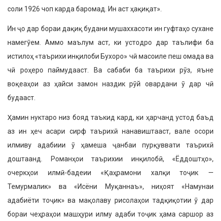
соли 1926 чоп карда баромад. Ин аст ҳақиқат».
Ин ҷо дар бораи дақиқ будани мушаххасоти ин гуфтаҳо сухане
намегӯем. Аммо маълум аст, ки устодро дар таълифи ба
истилоҳ «таърихи инқилоби Бухоро» чӣ масоиле пеш омада ва
чӣ роҳеро паймудааст. Ва сабаби ба таърихи рӯз, яъне
воқеаҳои аз ҳайси замон наздик рӯй овардани ӯ дар чӣ
будааст.
Ҳамин нуктаро низ бояд таъкид кард, ки ҳарчанд устод баъд
аз ин ҳеч асари сирф таърихӣ нанавиштааст, вале осори
илмиву адабиии ӯ ҳамеша ҷанбаи пурқуввати таърихӣ
доштаанд. Романҳои таърихии инқилобӣ, «Ёддоштҳо»,
очеркҳои илмӣ-бадеии «Қаҳрамони халқи тоҷик —
Темурмалик» ва «Исёни Муқаннаъ», ниҳоят «Намунаи
адабиёти тоҷик» ва мақолаву рисолаҳои тадқиқотии ӯ дар
бораи чеҳраҳои машҳури илму адаби тоҷик ҳама саршор аз