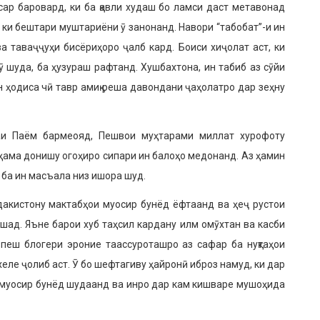
 сар баровард, ки ба қавли худаш бо ламси даст метавонад
, ки бештари муштариёни ӯ занонанд. Навори “табобат”-и ин
а таваҷҷуҳи бисёриҳоро ҷалб кард. Боиси хиҷолат аст, ки
 шуда, ба ҳузураш рафтанд. Хушбахтона, ин табиб аз сӯйи
н ҳодиса чӣ тавр амиқ реша давондани ҷаҳолатро дар зеҳну
аи Паём бармеояд, Пешвои муҳтарами миллат хурофоту
 ҳама донишу огоҳиро сипари ин балоҳо медонанд. Аз ҳамин
 ба ин масъала низ ишора шуд.
дакистону мактабҳои муосир бунёд ёфтаанд ва ҳеҷ рустои
шад. Яъне барои хуб таҳсил кардану илм омӯхтан ва касби
пеш блогери эроние таассуроташро аз сафар ба нуқтаҳои
еле ҷолиб аст. Ӯ бо шефтагиву ҳайронӣ иброз намуд, ки дар
у муосир бунёд шудаанд ва инро дар кам кишваре мушоҳида