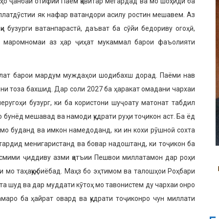
ҳо ҷанбаи отифии Паём қавитар мегардад ва мо шоҳиди ба
ллатдӯстии як нафар ватандори асилу ростин мешавем. Аз
қи бузурги ватанпарастӣ, даъват ба сӯйи бедориву огоҳӣ,
к маромномаи аз ҳар ҷиҳат мукаммал барои фаъолияти
ллат барои мардум муждаҳои шодибахш дорад. Паёми нав
они тоза бахшид. Дар соли 2027 ба ҳаракат омадани чархаи
неругоҳи бузург, ки ба користони шуҷоату матонат табдил
мо бунёд мешавад ва намоди қудрати руҳи тоҷикон аст. Ба ёд
 мо буданд ва имкон намедоданд, ки ин кохи рӯшноӣ сохта
 тардид менигаристанд ва бовар надоштанд, ки тоҷикон ба
тасмими ҷиддиву азми қатъии Пешвои миллатамон дар роҳи
 мо таҳаққуқ биёбад. Маҳз бо эҳтимом ва талошҳои Роҳбари
та шуд ва дар муддати кӯтоҳ мо тавонистем ду чархаи онро
амаро ба ҳайрат овард ва қудрати тоҷиконро чун миллати