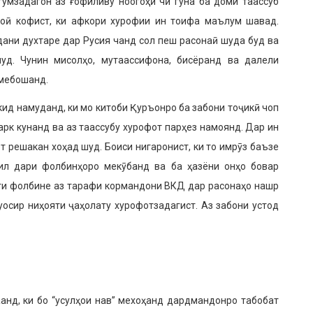
гумзадагон аз ғофиливу ноогоҳӣ чӣ гуна ба доми таассуб
оӣ кофист, ки афкори хурофии ин тоифа маълум шавад.
дани духтаре дар Русия чанд сол пеш расонаӣ шуда буд ва
уд. Чунин мисолҳо, мутаассифона, бисёранд ва далели
мебошанд.
ид намуданд, ки мо китоби Қуръонро ба забони тоҷикӣ чоп
арк кунанд ва аз таассубу хурофот парҳез намоянд. Дар ин
т решакан хоҳад шуд. Боиси нигаронист, ки то имрӯз баъзе
ил дари фолбинҳоро мекӯбанд ва ба ҳазёни онҳо бовар
ошти фолбине аз тарафи кормандони ВКД дар расонаҳо нашр
осир ниҳояти ҷаҳолату хурофотзадагист. Аз забони устод
аанд, ки бо “усулҳои нав” мехоҳанд дардмандонро табобат