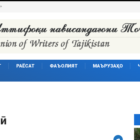
Т
РАЁСАТ
ФАЪОЛИЯТ
МАЪРУЗАҲО
тӣ