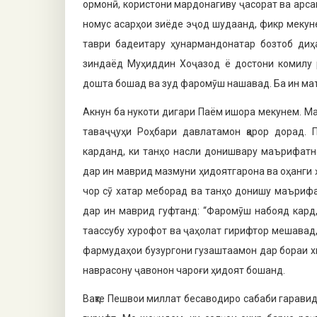
ормонӣ, користони мардонагиву ҷасорат ва арсаи
номус асарҳои зиёде эҷод шудаанд, фикр мекунем
таври бадеитару ҳунармандонатар бозтоб диҳа
зиндаёд Муҳиддин Хоҷазод ё достони комилу р
дошта бошад ва зуд фаромӯш нашавад. Ба ин маънӣ
Акнун ба нукоти дигари Паём ишора мекунем. М
таваҷҷуҳи Роҳбари давлатамон қарор дорад.
карданд, ки танҳо насли донишвару маърифатн
дар ин маврид мазмуни ҳидоятгарона ва оҳанги 
чор сӯ хатар меборад ва танҳо донишу маъриф
дар ин маврид гуфтанд: “Фаромӯш набояд кард,
таассубу хурофот ва ҷаҳолат гирифтор мешавад, 
фармудаҳои бузургони гузаштаамон дар бораи 
наврасону ҷавонон чароғи ҳидоят бошанд.
Вақте Пешвои миллат бесаводиро сабаби гаравид