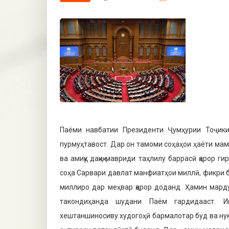
Паёми навбатии Президенти Ҷумҳурии Тоҷики
пурмуҳтавост. Дар он тамоми соҳаҳои ҳаёти ма
ва амиқу дақиқ мавриди таҳлилу баррасӣ қарор 
соҳа Сарвари давлат манфиатҳои миллӣ, фикри 
миллиро дар меҳвар қарор доданд. Ҳамин мард
такондиҳанда шудани Паём гардидааст. И
хештаншиносиву худогоҳӣ бармалотар буд ва нук