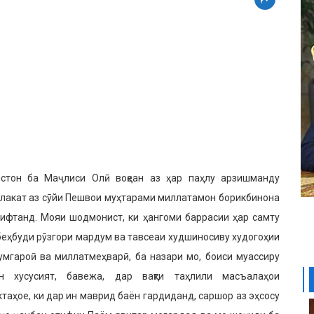
стон ба Маҷлиси Олӣ воқеан аз ҳар паҳлу арзишманду
млакат аз сӯйи Пешвои муҳтарами миллатамон борикбинона
гирифтанд. Мояи шодмонист, ки ҳангоми баррасии ҳар самту
беҳбуди рӯзгори мардум ва тавсеаи худшиносиву худогоҳии
умгароӣ ва миллатмеҳварӣ, ба назари мо, боиси муассиру
н хусусият, бавежа, дар вақти таҳлили масъалаҳои
таҳое, ки дар ин маврид баён гардиданд, саршор аз эҳсосу