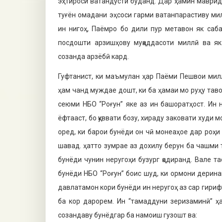
эҳтироси ватандӯстӣ буданд. Дар ҳамин маврид
туғён омадани эҳсоси гарми ватанпарастиву ми
ин нигоҳ, Паёмро бо дили пур метавон як саба
посдошти арзишҳову муқаддасоти миллӣ ва я
созанда арзёбӣ кард.
Гуфтанист, ки маъмулан ҳар Паёми Пешвои ми
ҳам чанд муждае дошт, ки ба ҳамаи мо руҳу тав
сеюми НБО “Роғун” яке аз ин башоратҳост. Ин 
ёфтааст, бо қуввати бозу, хираду заковати худи 
оред, ки барои бунёди он чӣ монеаҳое дар роҳи
шавад. ҳатто зумрае аз дохилу берун ба чашми
бунёди чунин неругоҳи бузург қодиранд. Вале 
бунёди НБО “Роғун” боис шуд, ки ормони деринаи
давлатамон кори бунёди ин неругоҳ аз сар гириф
ба кор дарорем. Ин “тамаддуни зеризаминӣ” ҳ
созандаву бунёдгар ба намоиш гузошт ва: