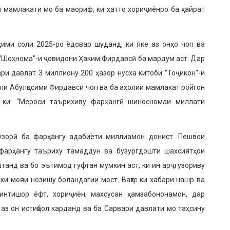
и мамлакати мо ба маориф, ки ҳатто хориҷиёнро ба ҳайрат
ими соли 2025-ро ёдовар шуданд, ки яке аз онҳо чоп ва
 “Шоҳнома”-и ҷовидони Ҳаким Фирдавсӣ ба мардум аст. Дар
ри давлат 3 миллиону 200 ҳазор нусха китоби “Тоҷикон”-и
ли Абулқосими Фирдавсӣ чоп ва ба аҳолии мамлакат ройгон
 ки: “Мероси таърихиву фарҳангӣ шиносномаи миллати
узорӣ ба фарҳангу адабиёти миллиамон донист. Пешвои
фарҳангу таъриху тамаддун ва бузургдошти шахсиятҳои
анд ва бо эътимод гуфтан мумкин аст, ки ин арҷгузориву
ки мояи нозишу боландагии мост. Вақте ки хабари нашр ва
интишор ёфт, хориҷиён, махсусан ҳамзабононамон, дар
аз он истиқбол карданд ва ба Сарвари давлати мо таҳсину