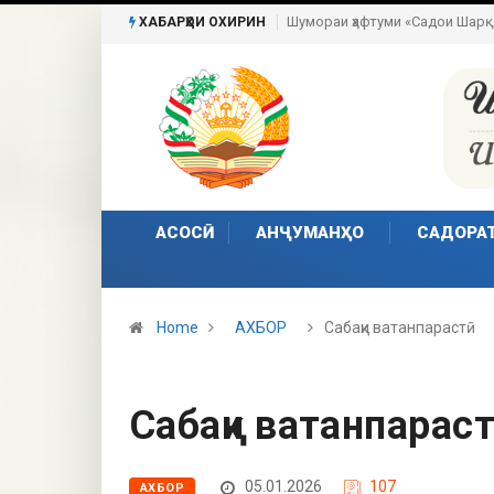
Пешвои ҳаракати сулҳи ҷаҳонӣ
ХАБАРҲОИ ОХИРИН
АСОСӢ
АНҶУМАНҲО
САДОРА
Home
АХБОР
Сабақи ватанпарастӣ
Сабақи ватанпарас
05.01.2026
107
АХБОР