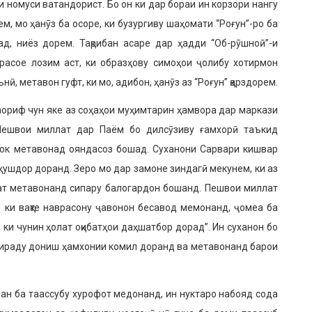
 номуси ватандорист. Бо он ки дар бораи ин корзори нангу
, мо ҳанӯз ба осоре, ки бузургиву шаҳомати “Роғун”-ро ба
д, ниёз дорем. Тақрибан асаре дар ҳадди “Об-рӯшноӣ”-и
асое лозим аст, ки образҳову симоҳои ҷолибу хотирмон
, метавон гуфт, ки мо, адибон, ҳанӯз аз “Роғун” қарздорем.
аориф чун яке аз соҳаҳои муҳимтарин ҳамвора дар маркази
 Пешвои миллат дар Паём бо дилсӯзиву ғамхорӣ таъкид
ок метавонад ояндасоз бошад. Суханони Сарвари кишвар
ҳушдор доранд. Зеро мо дар замоне зиндагӣ мекунем, ки аз
ат метавонанд сипару балогардон бошанд. Пешвои миллат
 ки вақте наврасону ҷавонон бесавод мемонанд, ҷомеа ба
ки чунин ҳолат оқибатҳои даҳшатбор дорад”. Ин суханон бо
хираду дониш ҳамхонии комил доранд ва метавонанд барои
ан ба таассубу хурофот медонанд, ин нуктаро набояд сода