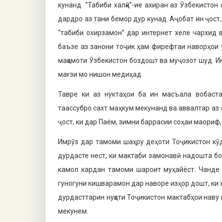
кунанд. “Табиби халқӣ”-ие ахиран аз Ӯзбекистон
дардро аз тани бемор дур кунад. Аҷобат ин ҷост
“табиби охирзамон” дар интернет хеле чархид в
баъзе аз занони тоҷик ҳам фирефтаи наворҳои ӯ
мақомоти Ӯзбекистон боздошт ва муҷозот шуд. И
мағзи мо нишон медиҳад.
Тавре ки аз нуктаҳои ба ин масъала вобаст
таассубро сахт маҳкум мекунанд ва аввалтар аз
ҷост, ки дар Паём, зимни баррасии соҳаи маориф,
Имрӯз дар тамоми шаҳру деҳоти Тоҷикистон кӯ
дурдасте нест, ки мактаби замонавӣ надошта бо
камол кардан тамоми шароит муҳайёст. Чанде 
гуногуни кишварамон дар наворе изҳор дошт, ки х
дурдасттарин нуқоти Тоҷикистон мактабҳои нав
мекунем.