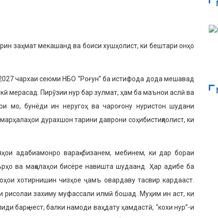
арин заҳмат мекашанд ва боиси хушҳолист, ки бештари онҳо
 2027 чархаи сеюми НБО “Роғун” ба истифода дода мешавад
икӣ мерасад. Пирӯзии нур бар зулмат, ҳам ба маънои аслӣ ва
ри мо, бунёди ин неругоҳ ва чароғону нуристон шудани
 марҳалаҳои дурахшон тарини даврони соҳибистиқлолист, ки
ҳои адабиамонро варақ бизанем, мебинем, ки дар бораи
еърҳо ва мақолаҳои бисёре навишта шудаанд. Ҳар адибе ба
моҳои хотирнишин чизҳое ҷамъ овардаву тасвир кардааст.
 рисолаи захиму муфассали илмӣ бошад. Муҳим ин аст, ки
иди барқ нест, балки намоди ваҳдату ҳамдастӣ, “кохи нур”-и