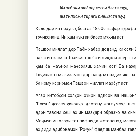
Ҳам забони шабпарастон баста шуд,
Ҳам тилисми тирагӣ бишкаста шуд.
Ҳоло дар ин неругоҳ беш аз 18 000 нафар нуроф
тоҷиконанд. Ин ҳам нуктаи бисёр муҳим аст.
Пешвои миллат дар Паём хабар доданд, ки соли
ва ба ин васила Тоҷикистон ба истиқлоли энергет
ҳам ба маънои маҷозияш, ҳамин аст! Ба наза
Тоҷикистони азизамон дар ояндаи наздик яке аз
ба ному корномаи Пешвои миллат марбут аст.
Агар китобҳои солҳои охири адибон ва нашрия
“Роғун” қиссаву ҳикояҳо, достону манзумаҳо, ш
қадри тавони хеш аз ин мазҳари образҳо ва си
Маҷмуи ин осори таълифшуда метавонад мавзуи
аз диди адибонамон “Роғун” фақат як манбаи тавл