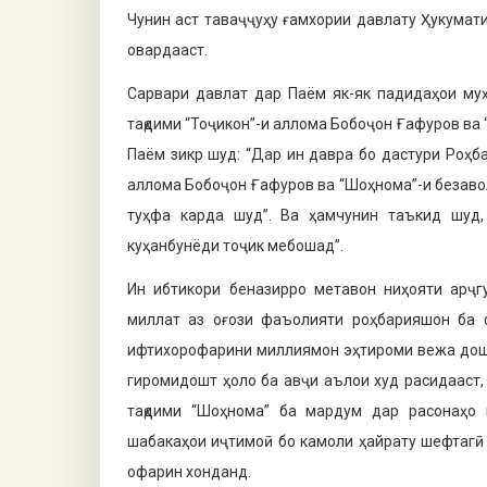
Чунин аст таваҷҷуҳу ғамхории давлату Ҳукумат
овардааст.
Сарвари давлат дар Паём як-як падидаҳои муҳ
тақдими “Тоҷикон”-и аллома Бобоҷон Ғафуров ва
Паём зикр шуд: “Дар ин давра бо дастури Роҳба
аллома Бобоҷон Ғафуров ва “Шоҳнома”-и безаво
туҳфа карда шуд”. Ва ҳамчунин таъкид шуд,
куҳанбунёди тоҷик мебошад”.
Ин ибтикори беназирро метавон ниҳояти арҷг
миллат аз оғози фаъолияти роҳбарияшон ба 
ифтихорофарини миллиямон эҳтироми вежа дошт
гиромидошт ҳоло ба авҷи аълои худ расидааст, 
тақдими “Шоҳнома” ба мардум дар расонаҳо 
шабакаҳои иҷтимоӣ бо камоли ҳайрату шефтагӣ 
офарин хонданд.