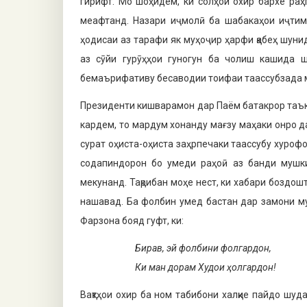
гирифт. Мо шоҳидем, ки солҳои охир бархе раҳ
меафтанд. Назари иҷмолӣ ба шабакаҳои иҷтим
ҳодисаи аз тарафи як муҳоҷир ҳарфи қабеҳ шуни
аз сӯйи гурӯҳҳои гуногун ба чолиш кашида ш
бемаърифативу бесаводии тоифаи таассубзада 
Президенти кишварамон дар Паём батакрор таък
кардем, то мардум хонанду мағзу маҳаки онро д
сурат оҳиста-оҳиста заҳрпечаки таассубу хурофо
содапиндорон бо умеди раҳоӣ аз банди мушк
мекунанд. Тақрибан моҳе нест, ки хабари бозд
нашавад. Ба фолбин умед бастан дар замони му
Фарзона бояд гуфт, ки:
Бирав, эй фолбини фолгардон,
Ки ман дорам Худои ҳолгардон!
Вақтҳои охир ба ном табибони халқие пайдо шуд