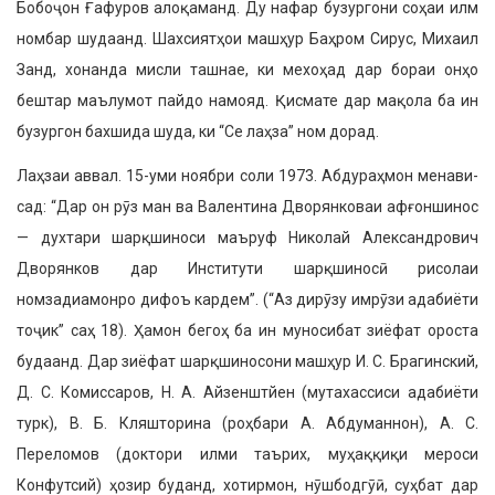
Бобоҷон Ғафуров алоқаманд. Ду нафар бузургони соҳаи илм
ном­бар шудаанд. Шахсиятҳои машҳур Баҳром Сирус, Михаил
Занд, хо­нанда мисли ташнае, ки мехоҳад дар бораи онҳо
бештар маълумот пайдо намояд. Қисмате дар мақола ба ин
бузургон бахшида шуда, ки “Се лаҳза” ном дорад.
Лаҳзаи аввал. 15-уми ноябри соли 1973. Абдураҳмон менави­
сад: “Дар он рӯз ман ва Валентина Дворянковаи афғоншинос
— духта­ри шарқшиноси маъруф Николай Александрович
Дворянков дар Институти шарқшиносӣ рисолаи
номзадиамонро дифоъ кардем”. (“Аз дирӯзу имрӯзи адабиёти
тоҷик” саҳ 18). Ҳамон бегоҳ ба ин муноси­бат зиёфат ороста
будаанд. Дар зиёфат шарқшиносони машҳур И. С. Брагинский,
Д. С. Комиссаров, Н. А. Айзенштйен (мутахассиси адабиёти
турк), В. Б. Кляшторина (роҳбари А. Абдуманнон), А. С.
Переломов (доктори илми таърих, муҳаққиқи мероси
Конфутсий) ҳозир буданд, хотирмон, нӯшбод­гӯӣ, суҳбат дар