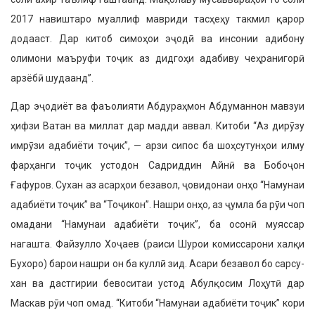
2017 навиштаро муаллиф мавриди тасҳеҳу такмил қарор
додааст. Дар китоб симоҳои эҷодӣ ва инсонии адибону
олимони маъруфи тоҷик аз дидгоҳи адабиву чеҳранигорӣ
арзёбӣ шудаанд”.
Дар эҷодиёт ва фаъолияти Абдураҳмон Абдуманнон мавзуи
ҳифзи Ватан ва миллат дар мадди аввал. Китоби “Аз дирӯзу
имрӯзи адабиёти тоҷик”, — арзи сипос ба шоҳсутунҳои илму
фарҳанги тоҷик устодон Садриддин Айнӣ ва Бо­боҷон
Ғафуров. Сухан аз асарҳои безавол, ҷовидонаи онҳо “Намунаи
адабиёти тоҷик” ва “Тоҷикон”. На­шри онҳо, аз ҷумла ба рӯи чоп
ома­дани “Намунаи адабиёти тоҷик”, ба осонӣ муяссар
нагашта. Файзулло Хоҷаев (раиси Шурои комиссарони халқи
Бухоро) барои нашри он ба куллӣ зид. Асари безавол бо сарсу­
хан ва дастгирии бевоситаи устод Абулқосим Лоҳутӣ дар
Маскав рӯи чоп омад. “Китоби “Намунаи ада­биёти тоҷик” кори