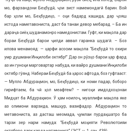
мо, фарзандони Беҳбудӣ, ҷои зист намемондагӣ барин. Вой
бар ҳоли мо, Беҳбудиҳо, – оҳи бадард каши­да, дар ҷояш
истода наметавони­ста, даст ба танаи девор мебарад. – Ба ин
дараҷа сиёҳ шуданамонро намедонистам. Гуфт, ки мақола дар
бораи Беҳбудӣ барои ҷилди аввал гаранка шудагӣ. – Боз
илова менамояд: — ҳарфи асосии мақола “Беҳбудӣ то охири
умр душмани Инқилоби октябр!” Дар он рӯзҳо барои ҳар фард
аз ин гуноҳи мар­говартар набуда, ки вайро душмани Инқилоби
октябр гӯянд. Набераи Беҳбудӣ ба ҳарос афтода, боз гуфтааст:
— Мулло Абдураҳмон, мо, Беҳбудиҳо, ки номи падар, боборо
гирифтаем, ба чӣ ҳол меафтем? – нигоҳи имдодхоҳонаи
Мидҳат ба Абдураҳмон. Ӯ ҳам ноилоҷ, муалли­фи мақола яке
аз олимони варзида, машҳур, вазифадор. Абдураҳмон то
метавониста, аз дасташ меомада, ҷумлаи пурдаҳшатро ба
тарзи зер нарм намуда: “Беҳбудӣ моҳияти Револютсияи
октябрро дарк карда натавонист” (ЭСТ. ҷ. 1, саҳ. 439)