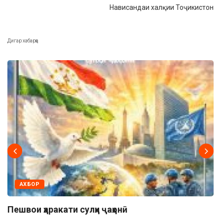
Нависандаи халқии Тоҷикистон
Дигар хабарҳо
АХБОР
Пешвои ҳаракати сулҳи ҷаҳонӣ