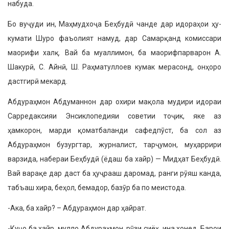
набуда.
Бо вуҷуди ин, Маҳмудхоҷа Беҳбудӣ чанде дар идораҳои ҳу­
кумати Шуро фаъолият намуд, дар Самарқанд комиссари
маорифи халқ. Вай ба муаллимон, ба мао­рифпарварон А.
Шакурӣ, С. Айнӣ, Ш. Раҳматуллоев кумак мерасонд, онҳоро
дастгирӣ мекард.
Абдураҳмон Абдуманнон дар охири мақола мудири идораи
Сар­редаксияи Энсиклопедияи советии тоҷик, яке аз
ҳамкорон, марди қо­матбаланди сафедпӯст, ба сол аз
Абдураҳмон бузургтар, журналист, тарҷумон, муҳаррири
варзида, набераи Беҳбудӣ (ёдаш ба хайр) — Мидҳат Беҳбудӣ.
Вай варақе дар даст ба ҳуҷрааш даромад, ранги рӯяш канда,
табъаш хира, беҳол, бемадор, базӯр ба по меистода.
-Ака, ба хайр? – Абдураҳмон дар ҳайрат.
-Куҷо ба хайр, мулло Абдураҳ­мон, рӯзи сиёҳ, ина хонед. Барои