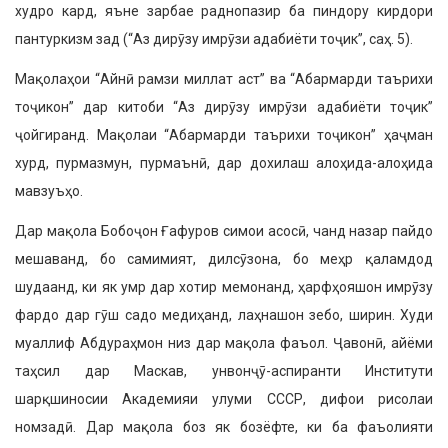
худро кард, яъне зарбае раднопазир ба пиндору кирдори
пантуркизм зад (“Аз дирӯзу имрӯзи адабиёти тоҷик”, саҳ. 5).
Мақолаҳои “Айнӣ рамзи миллат аст” ва “Абармарди таърихи
тоҷи­кон” дар китоби “Аз дирӯзу имрӯзи адабиёти тоҷик”
ҷойгиранд. Мақо­лаи “Абармарди таърихи тоҷикон” ҳаҷман
хурд, пурмазмун, пурмаънӣ, дар дохилаш алоҳида-алоҳида
мавзуъҳо.
Дар мақола Бобоҷон Ғафуров симои асосӣ, чанд назар пайдо
ме­шаванд, бо самимият, дилсӯзона, бо меҳр қаламдод
шудаанд, ки як умр дар хотир мемонанд, ҳарфҳо­яшон имрӯзу
фардо дар гӯш садо медиҳанд, лаҳнашон зебо, ширин. Худи
муаллиф Абдураҳмон низ дар мақола фаъол. Ҷавонӣ, айёми
таҳсил дар Маскав, унвонҷӯ-ас­пиранти Институти
шарқшиносии Академияи улуми СССР, дифои рисолаи
номзадӣ. Дар мақола боз як бозёфте, ки ба фаъолияти