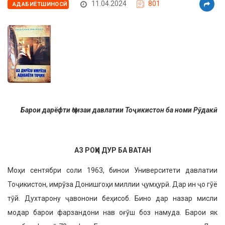
11.04.2024
801
АДАБИЁТШИНОСӢ
Барои дарёфти Ҷоизаи давлатии Тоҷикистон ба номи Рӯдакӣ
АЗ РОҲИ ДУР БА ВАТАН
Моҳи сентябри соли 1963, бинои Университети давлатии
Тоҷики­стон, имрӯза Донишгоҳи миллии ҷумҳурӣ. Дар ин ҷо гӯё
тӯй. Духта­рону ҷавонони беҳисоб. Бино дар назар мисли
модар барои фарза­ндони нав оғӯш боз намуда. Барои як