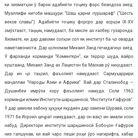
ки хизматҳои ӯ барои адабиёти тоҷику форс беандоза зиёд.
Муаллифи китоби машҳури “Шаш қарни пур­шараф” (“Шесть
веков славы”). Ада­биёти тоҷику форсро дар асрҳои IX-XV
омӯхтааст, таҳқиқ намудааст, ба мисле аз ғалбер гузаронда.
Хиз­мате, ки дар давоми солҳои сол як институт ба ҷо оварда
наметаво­ниста. Дар ҳолномаи Михаил Занд печидагиҳо зиёд.
Ӯ фарзанди кор­манди “Коминтерн”, ки террор шуда, вайро
куштаанд. Михаил Занд аз Лаҳистон ба Маскав рӯ ниҳодааст.
Дар ин ҷо таҳсил, фаъолият наму­дааст. Сармуҳаррири
маҷаллаи “Народы Азии и Африки”. Вай дар Сталинобод —
Душанбеи имрӯза кору фаъолият намуда. Соли 1962
корманди илмии Институти шарқ­шиносӣ, “Институти Ғафуров”.
Ӯ дар ҳимояи забону ҳуқуқи яҳудиён дар замони Шуравӣ, соли
1971 ба Исроил ҳиҷрат намудааст, дар он вақт ин амали осон
набуд. Директо­ри институти шарқшиносӣ Бобоҷон Ғафуров
низ гапшунав, ки вай чаро пеши роҳи ӯро нагирифта, хабар