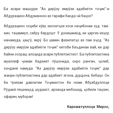
Ба асари машҳури “Аз дирӯзу имрӯзи адабиёти тоҷик”-и
Абдураҳ­мон Абдуманнон аз тарафи банда чӣ баҳое?
Абдураҳмон соҳиби хӯву хи­слатҳои хоси наҷибонаи худ: там­
кин, таҳаммул, сабру бардошт. Ӯ до­нишманд, ки ҳаргиз изҳор
нанамуда, ҳақгӯ, якрӯ. Бо ҳамин фазилатҳо аз паи эҷод. “Аз
дирӯзу имрӯзи ада­биёти тоҷик” китоби баъдинаи вай, ки дар
байни осораш алоҳида асари публитсистист. Ба публитсистика
муаллиф ҷомаи бадеият пӯшонида, онро рангин, ҷолиб,
хонданӣ на­муда. “Аз дирӯзу имрӯзи адабиёти тоҷик” дар
жанри публитсистика дар адабиёт ягона, дурдона, бебаҳо. Он
ба Ҷоизаи давлатии Тоҷикистон ба номи Абуабдуллоҳи
Рӯдакӣ пеш­ниҳод шудааст, арзанда мебошад, қобили таҳсин,
офарин, муборак!
Кароматуллоҳи Мирзо,