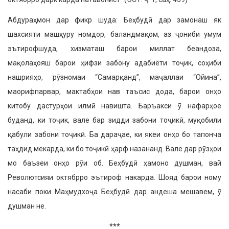
Абдураҳмон дар фикр шуда: Беҳбудӣ дар замонаш як
шахсияти машҳуру номдор, баландмақом, аз ҷониби умум
эътирофшуда, хизматаш барои миллат беандоза,
мақолаҳояш барои ҳифзи забону адабиёти тоҷик, соҳиби
нашрияҳо, рӯзномаи “Самарқанд”, маҷаллаи “Ойина”,
маорифпарвар, мактабҳои нав таъсис дода, барои онҳо
китобу дастурҳои илмӣ навишта. Баръакси ӯ нафарҳое
буданд, ки тоҷик, вале бар зидди забони тоҷикӣ, муқобили
қабули забони тоҷикӣ. Ба дараҷае, ки якеи онҳо бо тапонча
таҳдид ме­карда, ки бо тоҷикӣ ҳарф назананд. Вале дар рӯзҳои
мо баъзеи онҳо рӯи об. Беҳбудӣ ҳамоно душман, вай
Револютсияи октябрро эътироф накарда. Шояд барои ному
насаби поки Маҳмудхоҷа Беҳбудӣ дар ан­деша мешавем, ӯ
душман не.
***