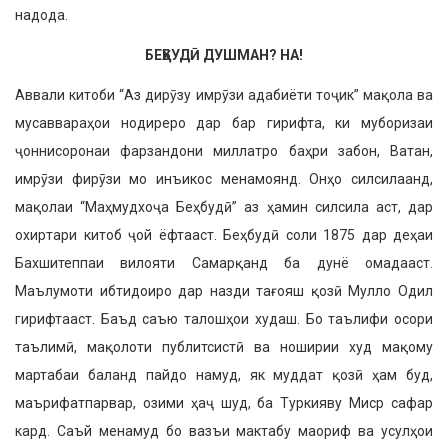
надода.
БЕҲБУДӢ ДУШМАН? НА!
Аввали китоби “Аз дирӯзу имрӯзи адабиёти тоҷик” мақола ва
мусав­вараҳои нодиреро дар бар гирифта, ки муборизаи
ҷоннисоронаи фа­рзандони миллатро баҳри забон, Ватан,
имрӯзи фирӯзи мо инъикос менамоянд. Онҳо силсилаанд,
мақолаи “Маҳмудхоҷа Беҳбудӣ” аз ҳамин силсила аст, дар
охир­тари китоб ҷой ёфтааст. Беҳбудӣ соли 1875 дар деҳаи
Бахшитеппаи вилояти Самарқанд ба дунё ома­дааст.
Маълумоти ибтидоиро дар назди тағояш қозӣ Мулло Одил
гирифтааст. Баъд саъю талошҳои худаш. Бо таълифи осори
таълимӣ, мақолоти публитсистӣ ва ноширии худ мақому
мартабаи баланд пай­до намуд, як муддат қозӣ ҳам буд,
маърифатпарвар, озими ҳаҷ шуд, ба Туркияву Миср сафар
кард. Саъй менамуд бо вазъи мактабу маориф ва усулҳои