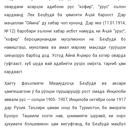
овардани асарҳои адибони рус “ко­фир”, “урус” эълон
кардаанд. Лек Беҳбудӣ ба ҳимояти Аҷзӣ бархост. Дар
маҷаллаи “Ойина” ду хабар чоп кунонд. Дар яке (11.01.1914,
№12) баробари эълони хабар исбот наму­да, ки Аҷзӣ “урус”,
“кофир” бероҳа­кунандаи мусулмонон не. Беҳбудӣ бо
навиштаҳо, муколама ва амал марому мақсади гурӯҳҳои
сиёҳкорро барбод дод. Устод Айнӣ Аҷзиро ба хотир оварда
гуфтааст, хуб шуда вай адабиёти русро омӯхта, тарғиб ҳам
кардааст.
Ҳаёту фаъолияти Маҳмудхоҷа Беҳбудӣ ва аксари
ҳампешагони ӯ ба рӯзҳои пуршарушӯр рост омада. Инқилоби
аввали рус — солҳои 1905- 1907, Инқилоби октябри соли 1917
дар Русия. Таъсири ҳамаи онҳо ба Туркистон, ба аморати
Бухоро. Ташкили сохти нав, ҳокимияти шу­равӣ, ки онро
ҳукумати болшевикон ҳам мегуфтанд, ба Беҳбудӣ мақбул