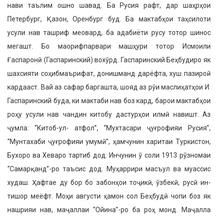
нави таълим ошно шавад. Ба Русия рафт, дар шаҳрҳои
Петербург, Қазон, Орен­бург буд. Ба мактабҳои таҳсилоти
усули нав ташриф меовард, ба адабиёти русу тотор шинос
мегашт. Бо маорифпарвари машҳури тотор Исмоили
Ғаспаронӣ (Гаспаринский) вохӯрд. Гаспаринский Беҳбудиро як
шахсияти соҳибмаърифат, до­нишманд дарёфта, хуш пазироӣ
кардааст. Вай аз сафар баргашта, шояд аз рӯи маслиҳатҳои И.
Гас­паринский буда, ки мактаби нав боз кард, барои мактабҳои
роҳу усули нав чандин китобу дастурҳои илмӣ навишт. Аз
ҷумла: “Китоб-ул- атфол”, “Мухтасари ҷуғрофияи Ру­сия”,
“Мунтахаби ҷуғрофияи умумӣ”, ҳамчунин харитаи Туркистон,
Бухо­ро ва Хеваро тартиб дод. Инчунин ӯ соли 1913 рӯзномаи
“Самарқанд”-ро таъсис дод. Муҳаррири масъул ва муассис
худаш. Ҳафтае ду бор бо забонҳои тоҷикӣ, ӯзбекӣ, русӣ ин­
тишор меёфт. Моҳи августи ҳамон сол Беҳбудӣ чопи боз як
нашрияи нав, маҷаллаи “Ойина”-ро ба роҳ монд. Маҷалла