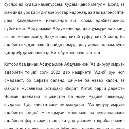
суолҳо аз худаш намепурсем. Худам ҷавоб мегӯям. Шояд аз
ман дида ӯро каси дигаре хубтар надонад, аз вай калонсолта­
рам. Ҳамқаламем, нависанда аст, олим, адабиётшинос,
публитсист. Абдураҳмон Абдуманнонро дар ҷумҳурӣ ва хориҷ
аз он мешино­санд. Заҳматкаш, китоб гуфту китоб хонд, ба
адабиёти ҷаҳон ошноӣ пайдо намуд, ҷону дилаш қалам, хуни
ҷигар хӯрда менависад. Кито­бу мақолаҳо тал-тал.
Китоби баъдинаи Абдураҳмон Абдуманнон “Аз дирӯзу имрӯзи
адабиёти тоҷик” соли 2022 дар на­шриёти “Адиб” рӯӣ чоп
омадааст, бо сифати баланд, ҳаҷман ба назар калон, аз
мақола, мусаввара, хоти­раҳо иборат. Китоб барои дарёфти
Ҷоизаи давлатии Тоҷикистон ба номи Рӯдакӣ пешниҳод
шудааст. Дар аннотатсияи он омадааст: “Аз дирӯзу имрӯзи
адабиёти тоҷик” – маҷмуаи мақолаҳо ва мусаввараҳои
адабиеро фаро гирифтааст, ки дар давоми тақрибан чиҳил
соли ахир таълиф гаштаанд. Мақолаву мусав­вараҳои то соли