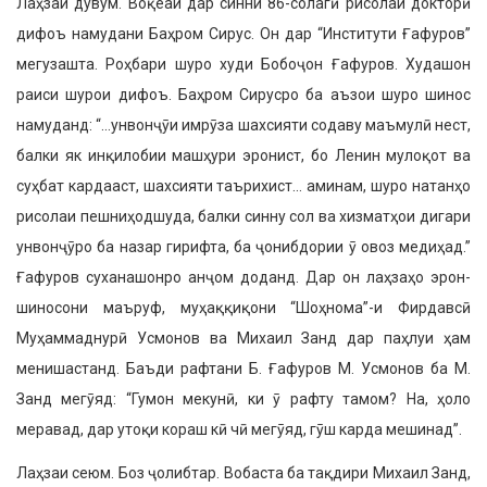
Лаҳзаи дувум. Воқеаи дар синни 86-солагӣ рисолаи докторӣ
дифоъ намудани Баҳром Сирус. Он дар “Институти Ғафуров”
мегузашта. Роҳбари шуро худи Бобоҷон Ғафу­ров. Худашон
раиси шурои дифоъ. Баҳром Сирусро ба аъзои шуро ши­нос
намуданд: “…унвонҷӯи имрӯза шахсияти содаву маъмулӣ нест,
балки як инқилобии машҳури эро­нист, бо Ленин мулоқот ва
суҳбат кардааст, шахсияти таърихист… аминам, шуро натанҳо
рисолаи пешниҳодшуда, балки синну сол ва хизматҳои дигари
унвонҷӯро ба на­зар гирифта, ба ҷонибдории ӯ овоз медиҳад.”
Ғафуров суханашонро анҷом доданд. Дар он лаҳзаҳо эрон­
шиносони маъруф, муҳаққиқони “Шоҳнома”-и Фирдавсӣ
Муҳаммад­нурӣ Усмонов ва Михаил Занд дар паҳлуи ҳам
менишастанд. Баъди рафтани Б. Ғафуров М. Усмонов ба М.
Занд мегӯяд: “Гумон мекунӣ, ки ӯ рафту тамом? На, ҳоло
меравад, дар утоқи кораш кӣ чӣ мегӯяд, гӯш карда мешинад”.
Лаҳзаи сеюм. Боз ҷолибтар. Во­баста ба тақдири Михаил Занд,