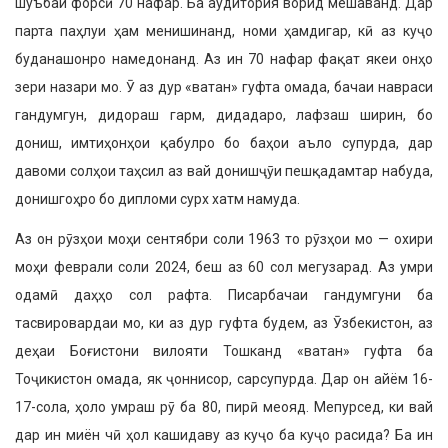
шуъбаи форсӣ 70 нафар. Ба аудитория ворид мешаванд. Дар
парта паҳлуи ҳам менишинанд, номи ҳамдигар, кӣ аз куҷо
будана­шонро намедонанд. Аз ин 70 нафар фақат якеи онҳо
зери назари мо. Ӯ аз дур «ватан» гуфта омада, ба­чаи навраси
гандумгун, дидораш гарм, дидадаро, лафзаш ширин, бо
дониш, имтиҳонҳои қабулро бо баҳои аъло супурда, дар
давоми солҳои таҳсил аз вай донишҷӯи пешқадамтар набуда,
донишгоҳро бо дипломи сурх хатм намуда.
Аз он рӯзҳои моҳи сентябри соли 1963 то рӯзҳои мо — охири
моҳи феврали соли 2024, беш аз 60 сол мегузарад. Аз умри
одамӣ даҳҳо сол рафта. Писарбачаи гандумгуни ба
тасвировардаи мо, ки аз дур гуф­та будем, аз Ӯзбекистон, аз
деҳаи Боғистони вилояти Тошканд «ватан» гуфта ба
Тоҷикистон омада, як ҷоннисор, сарсупурда. Дар он айём 16-
17-сола, ҳоло умраш рӯ ба 80, пирӣ меояд. Мепурсед, ки вай
дар ин миён чӣ ҳол кашидаву аз куҷо ба куҷо расида? Ба ин