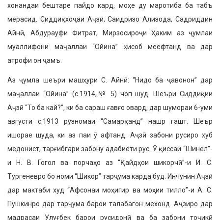
хонандаи бештаре пайдо кард, моҳе ду маротиба ба табъ
мерасид. Сиддиқхоҷаи Аҷзӣ, Саидризо Ализода, Садриддин
Айнӣ, Абдурауфи Фитрат, Мирзоси­роҷи Ҳаким аз ҷумлаи
муаллифони маҷаллаи “Ойина” ҳисоб меёфтанд ва дар
атрофи он ҷамъ.
Аз ҷумла шеъри машҳури С. Айнӣ: “Нидо ба ҷавонон” дар
маҷал­лаи “Ойина” (с.1914,№ 5) чоп шуд. Шеъри Сиддиқии
Аҷзӣ “То ба кай?”, ки ба сараш ғавғо овард, дар шумо­раи 6-уми
августи с.1913 рӯзномаи “Самарқанд” нашр гашт. Шеър
ишорае шуда, ки аз паи ӯ афтанд. Аҷзӣ забони русиро хуб
медонист, тарғибгари забону адабиёти рус. Ӯ қиссаи “Шинел”-
и Н. В. Гогол ва порчаҳо аз “Қайдҳои шикорчӣ”-и И. С.
Тургеневро бо номи “Шикор” тарҷума карда буд. Инчунин Аҷзӣ
дар мактаби худ “Афсонаи моҳигир ва моҳии тилло”-и А. С.
Пушкинро дар тарҷума барои талабагон ме­хонд. Аҷзиро дар
мадрасаи Улуғбек барои русидонӣ ва ба забони тоҷикӣ