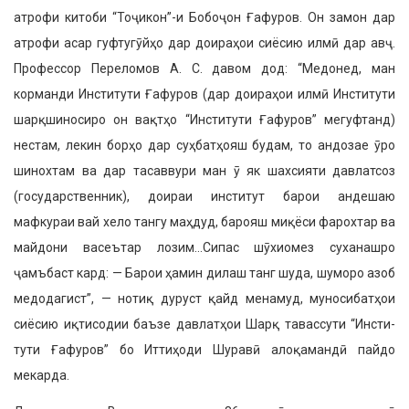
атрофи китоби “Тоҷикон”-и Бобоҷон Ғафуров. Он замон дар
атрофи асар гуфтугӯйҳо дар доираҳои сиёсию илмӣ дар авҷ.
Профессор Переломов А. С. да­вом дод: “Медонед, ман
корманди Институти Ғафуров (дар доираҳои илмӣ Институти
шарқшиносиро он вақтҳо “Институти Ғафуров” ме­гуфтанд)
нестам, лекин борҳо дар суҳбатҳояш будам, то андозае ӯро
шинохтам ва дар тасаввури ман ӯ як шахсияти давлатсоз
(государ­ственник), доираи институт барои андешаю
мафкураи вай хело тангу маҳдуд, барояш миқёси фарохтар ва
майдони васеътар лозим…Сипас шӯхиомез суханашро
ҷамъбаст кард: — Барои ҳамин дилаш танг шуда, шуморо азоб
медодагист”, — нотиқ дуруст қайд менамуд, муно­сибатҳои
сиёсию иқтисодии баъзе давлатҳои Шарқ тавассути “Инсти­
тути Ғафуров” бо Иттиҳоди Шуравӣ алоқамандӣ пайдо
мекарда.