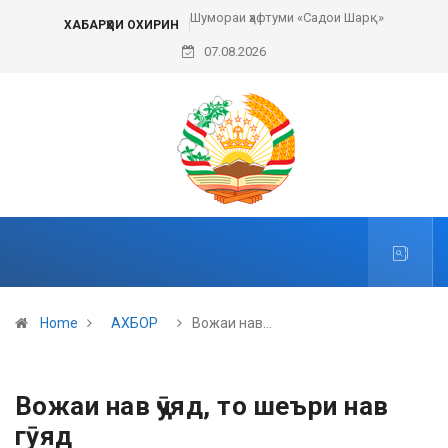
Шумораи ҳафтуми «Садои Шарқ»
ХАБАРҲОИ ОХИРИН
07.08.2026
Home
АХБОР
Вожаи нав…
Вожаи нав ҷӯяд, то шеъри нав
гӯяд