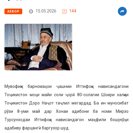
15.05.2026
144
АХБОР
Мувофиқи барномаҳои ҷашнии Иттифоқи нависандагони
Тоҷикистон моҳи майи соли ҷорӣ 80-солагии Шоири халқии
Тоҷикистон Доро Наҷот таҷлил мегардад. Ба ин муносибат
рўзи 8-уми май дар Хонаи адибони ба номи Мирзо
Турсунзодаи Иттифоқи нависандагон маҳфили бошукўҳи
адабиву фарҳангӣ баргузор шуд.