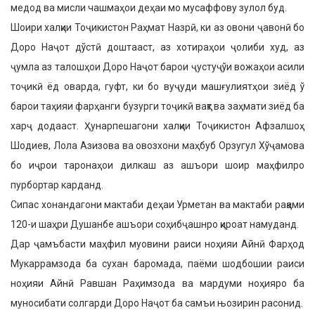
медод ва мисли чашмаҳои деҳаи мо мусаффову зулол буд.
Шоири халқии Тоҷикистон Раҳмат Назрӣ, ки аз овони ҷавонӣ бо
Доро Наҷот дўстӣ доштааст, аз хотираҳои ҷолиби худ, аз
ҷумла аз талошҳои Доро Наҷот барои ҷустуҷўи вожаҳои асили
тоҷикӣ ёд оварда, гуфт, ки бо вуҷуди машғулиятҳои зиёд ў
барои таҳияи фарҳанги бузурги тоҷикӣ вақт ва заҳмати зиёд ба
харҷ додааст. Ҳунарпешагони халқии Тоҷикистон Афзалшоҳ
Шодиев, Лола Азизова ва овозхони маҳбуб Орзугул Хўҷамова
бо иҷрои таронаҳои дилкаш аз ашъори шоир маҳфилро
пурбортар карданд.
Сипас хонандагони мактаби деҳаи Урметан ва мактаби рақами
120-и шаҳри Душанбе ашъори соҳибҷашнро қироат намуданд.
Дар ҷамъбасти маҳфил муовини раиси ноҳияи Айнӣ Фарҳод
Мукаррамзода ба сухан баромада, паёми шодбошии раиси
ноҳияи Айнӣ Равшан Раҳимзода ва мардуми ноҳияро ба
муносибати солгарди Доро Наҷот ба самъи њозирин расонид.