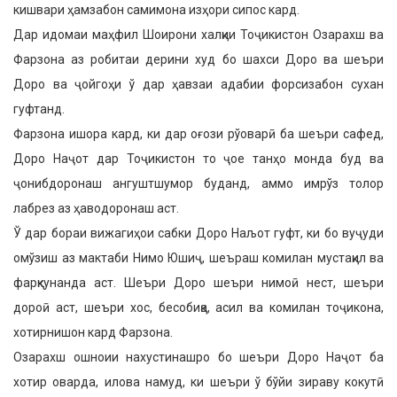
кишвари ҳамзабон самимона изҳори сипос кард.
Дар идомаи маҳфил Шоирони халқии Тоҷикистон Озарахш ва
Фарзона аз робитаи дерини худ бо шахси Доро ва шеъри
Доро ва ҷойгоҳи ў дар ҳавзаи адабии форсизабон сухан
гуфтанд.
Фарзона ишора кард, ки дар оғози рўоварӣ ба шеъри сафед,
Доро Наҷот дар Тоҷикистон то ҷое танҳо монда буд ва
ҷонибдоронаш ангуштшумор буданд, аммо имрўз толор
лабрез аз ҳаводоронаш аст.
Ў дар бораи вижагиҳои сабки Доро Наљот гуфт, ки бо вуҷуди
омўзиш аз мактаби Нимо Юшиҷ, шеъраш комилан мустақил ва
фарқкунанда аст. Шеъри Доро шеъри нимоӣ нест, шеъри
дороӣ аст, шеъри хос, бесобиқа, асил ва комилан тоҷикона,
хотирнишон кард Фарзона.
Озарахш ошноии нахустинашро бо шеъри Доро Наҷот ба
хотир оварда, илова намуд, ки шеъри ў бўйи зираву кокутӣ