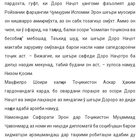
пардохта, гуфт, ки Доро Наҷот ҳангоми фаъолият дар
Ройзании фарҳангии Ҷумҳурии Исломии Эрон шеъри муосири
он кишварро амиқ омўхта, аз он сабк тозагиҳо омўхт. Аммо он
чизе, ки ў офарид, на тақлид, балки осори “комилан тоҷикона ва
бесобиқа” мебошад. Таъкид шуд, ки шеъри Доро Наҷот
мактаби заруриву омўзанда барои насли нави сапедсароёни
тоҷик аст. – Вижагие, ки шеъри сафеди Доро Наҷотро ба
дилҳо наздик мекунад, табиӣ будани он аст, – хулоса намуд
Низом Қосим.
Маҳфилро Шоири халқии Тоҷикистон Аскар Ҳаким
гардонандагӣ карда, бо овардани пораҳое аз осори Доро
Наҷот ва зикри лаҳзаҳое аз зиндагии ў шеъри Дороро аз диди
нақди адабӣ арзёби намуд.
Намояндаи Сафорати Эрон дар Тоҷикистон Муҳаммад
Ҷавонмард аз номи ин ниҳоди дипломатӣ ба соҳибҷашн барои
хидматҳои арзишмандаш дар таҳкими робитаҳои адабии ду