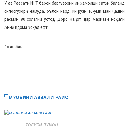
Ў аз Раёсати ИНТ барои баргузории ин ҳамоиши сатҳи баланд
сипосгузорӣ намуда, эълон кард, ки рўзи 16-уми май ҷашни
расмии 80-солагии устод Доро Наҷот дар маркази ноҳияи
Айнӣ идома хоҳад ёфт.
Дигар хабарҳо
МУОВИНИ АВВАЛИ РАИС
ТОЛИБИ ЛУҚМОН