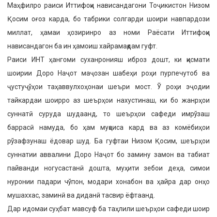
Маҳфилро раиси Иттифоқи нависандагони Тоҷикистон Низом
Қосим оғоз карда, бо табрики солгарди шоири навпардози
миллат, ҳамаи ҳозиринро аз номи Раёсати Иттифоқи
нависандагон ба ин ҳамоиш хайрамақдам гуфт.
Раиси ИНТ ҳангоми суханронияш иброз дошт, ки қисмати
шоирии Доро Наҷот маҷозан шабеҳи роҳи пурпечутоб ва
ҷустуҷўҳои таҳаввулхоҳонаи шеъри мост. Ў роҳи эҷодии
тайкардаи шоирро аз шеърҳои нахустинаш, ки бо жанрҳои
суннатӣ суруда шудаанд, то шеърҳои сафеди имрўзаш
баррасӣ намуда, бо ҳам муқоиса кард ва аз комёбиҳои
рўзафзунаш ёдовар шуд. Ба гуфтаи Низом Қосим, шеърҳои
суннатии аввалини Доро Наҷот бо замину замон ва табиат
пайванди ногусастанӣ дошта, муҳити зебои деҳа, симои
нуронии падари чўпон, модари хонабон ва ҳайра дар онҳо
мушаххас, заминӣ ва диданӣ тасвир ёфтаанд.
Дар идомаи суҳбат мавсуф ба таҳлили шеърҳои сафеди шоир