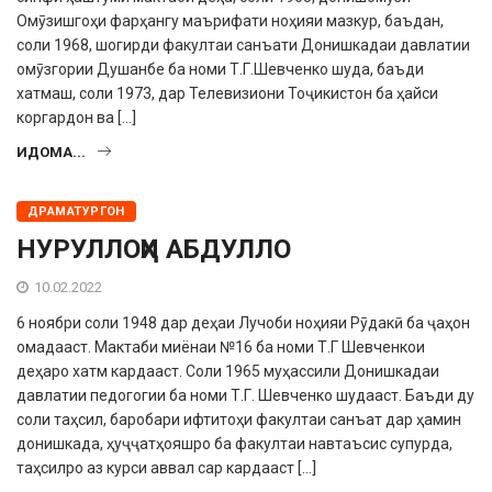
Омӯзиш­гоҳи фарҳангу маърифати ноҳияи мазкур, баъдан,
соли 1968, шогирди факултаи санъати Донишкадаи давлатии
омӯзгории Душанбе ба номи Т.Г.Шевченко шуда, баъди
хатмаш, соли 1973, дар Телевизиони Тоҷикистон ба ҳайси
коргардон ва […]
ИДОМА...
ДРАМАТУРГОН
НУРУЛЛОҲИ АБДУЛЛО
10.02.2022
6 ноябри соли 1948 дар деҳаи Лучоби ноҳияи Рӯдакӣ ба ҷаҳон
омадааст. Мактаби миёнаи №16 ба номи Т.Г Шевченкои
деҳаро хатм кардааст. Соли 1965 муҳассили Донишкадаи
давлатии педогогии ба номи Т.Г. Шевченко шудааст. Баъди ду
соли таҳсил, баробари ифтитоҳи факултаи санъат дар ҳамин
донишкада, ҳуҷҷатҳояшро ба факултаи навтаъсис супурда,
таҳсилро аз курси аввал сар кардааст […]