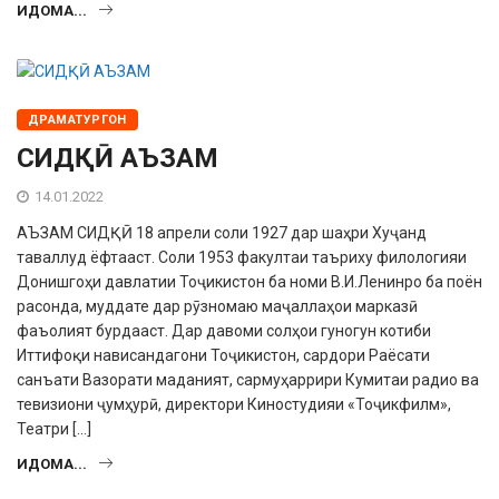
ИДОМА...
ДРАМАТУРГОН
СИДҚӢ АЪЗАМ
14.01.2022
АЪЗАМ СИДҚӢ 18 апрели соли 1927 дар шаҳри Хуҷанд
таваллуд ёфтааст. Соли 1953 факултаи таъриху филологияи
Донишгоҳи давлатии Тоҷикистон ба номи В.И.Ленинро ба поён
расонда, муддате дар рӯзномаю маҷаллаҳои марказӣ
фаъолият бурдааст. Дар давоми солҳои гуногун котиби
Иттифоқи нависандагони Тоҷикистон, сардори Раёсати
санъати Вазорати маданият, сармуҳаррири Кумитаи радио ва
тевизиони ҷумҳурӣ, директори Киностудияи «Тоҷик­филм»,
Театри […]
ИДОМА...