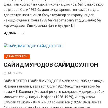
факултаи коргарӣ ва курси яксолаи муҳосиба, ба Помир ба кор
рафтааст. Соли 1936 ба дастаи ҳунарпешагон ҳамроҳ шуда,
дар театри навтаъсиси Хоруғ таҳиягар ва иҷрокунандаи
нақшҳо будааст. Соли 1938 ба Раёсати санъат (Душанбе) ба
кор омадааст. Иштирокчии Ҷанги Бузурги […]
ИДОМА...
ДРАМАТУРГОН
САЙИДМУРОДОВ САЙИДСУЛТОН
14.01.2022
САЙИДСУЛТОН САЙИДМУРОДОВ 5 майи соли 1905 дар шаҳри
Исфара таваллуд ёфтааст. Соли 1927 Факултаи коргарии ба
номи М.И.Калинин (Маскав)-ро хатм кардааст. Мудири шуъбаи
маорифи халқи ноҳияи Исфара (1928-1929), инструктори
шуъбаи ташкилии КИМ-и РСС Тоҷикистон (1929-1940), яке аз
барпокунандагони Театри драмавии тоҷик, аз ҷумлаи