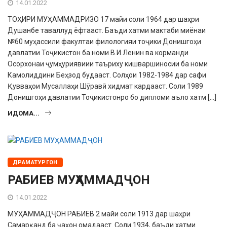
14.01.2022
ТОҲИРИ МУҲАММАДРИЗО 17 майи соли 1964 дар шаҳри
Душанбе таваллуд ёфтааст. Баъди хатми мактаби миёнаи
№60 муҳассили факултаи филологияи тоҷики Донишгоҳи
давлатии Тоҷикистон ба номи В.И.Ленин ва корманди
Осорхонаи ҷумҳуриявиии таъриху кишваршиносии ба номи
Камолиддини Беҳзод будааст. Солҳои 1982-1984 дар сафи
Қувваҳои Мусаллаҳи Шӯравӣ хидмат кардааст. Соли 1989
Донишгоҳи давлатии Тоҷикистонро бо дипломи аъло хатм […]
ИДОМА...
ДРАМАТУРГОН
РАБИЕВ МУҲАММАДҶОН
14.01.2022
МУҲАММАДҶОН РАБИЕВ 2 майи соли 1913 дар шаҳри
Самарқанд ба ҷаҳон омадааст. Соли 1934, баъди хатми