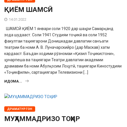
ҚИЁМ ШАМСӢ
14.01.2022
ШАМСӢ ҚИЁМ 1 январи соли 1920 дар шаҳри Самарқанд
зода шудааст. Соли 1941 Студияи тоҷикӣ ва соли 1952
факултаи таҳиягарони Донишкадаи давлатии санъати
театрии ба номи А. В. Луначарскийро (дар Маскав) хатм
кардааст. Баъдан ходими рӯзномаи «Қизил Тоҷикистони»,
ҳунарпеша ва таҳиягари Театри давлатии академии
драмавии ба номи Абулқосим Лоҳутӣ, таҳиягари Киностудияи
«Тоҷикфилм», сартаҳиягари Телевизиони […]
ИДОМА...
ДРАМАТУРГОН
МУҲАММАДРИЗО ТОҲИР