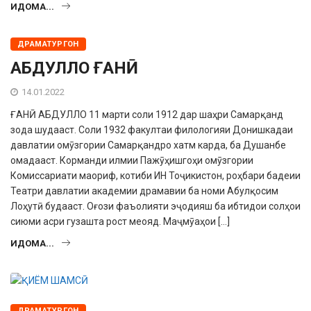
ИДОМА...
ДРАМАТУРГОН
АБДУЛЛО ҒАНӢ
14.01.2022
ҒАНӢ АБДУЛЛО 11 марти соли 1912 дар шаҳри Самарқанд
зода шудааст. Соли 1932 факултаи филологияи Донишкадаи
давлатии омӯзгории Самарқандро хатм карда, ба Душанбе
омадааст. Корманди илмии Пажӯҳишгоҳи омӯзгории
Комиссариати маориф, котиби ИН Тоҷикистон, роҳбари бадеии
Театри давлатии академии драмавии ба номи Абулқосим
Лоҳутӣ будааст. Оғози фаъолияти эҷодияш ба ибтидои солҳои
сиюми асри гузашта рост меояд. Маҷмӯаҳои […]
ИДОМА...
ДРАМАТУРГОН