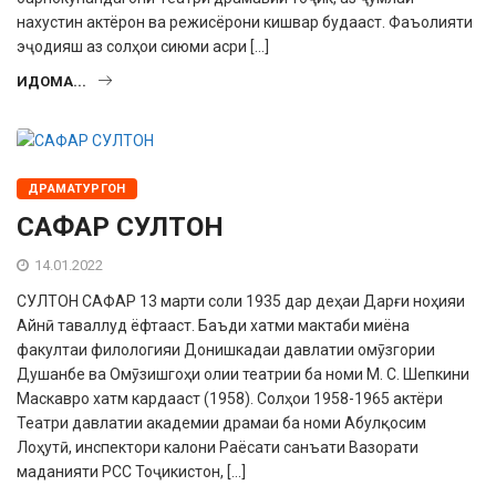
нахустин актёрон ва режисёрони кишвар будааст. Фаъолияти
эҷодияш аз солҳои сиюми асри […]
ИДОМА...
ДРАМАТУРГОН
САФАР СУЛТОН
14.01.2022
СУЛТОН САФАР 13 марти соли 1935 дар деҳаи Дарғи ноҳияи
Айнӣ таваллуд ёфтааст. Баъди хатми мактаби миёна
факултаи филологияи Донишкадаи давлатии омӯзгории
Душанбе ва Омӯзишгоҳи олии театрии ба номи М. С. Шепкини
Маскавро хатм кардааст (1958). Солҳои 1958-1965 актёри
Театри давлатии академии драмаи ба номи Абулқосим
Лоҳутӣ, инспектори калони Раёсати санъати Вазорати
маданияти РСС Тоҷикистон, […]