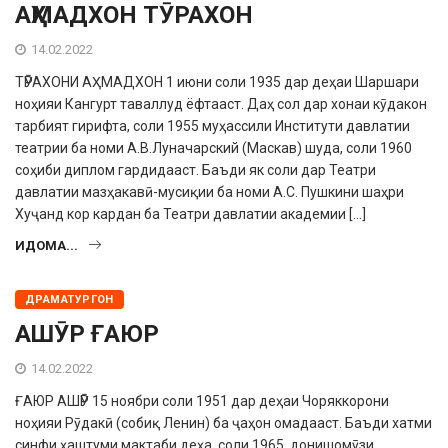
АҲМАДХОН ТӮРАХОН
14.02.2022
ТӮРАХОНИ АҲМАДХОН 1 июни соли 1935 дар деҳаи Шаршари
ноҳияи Кангурт таваллуд ёфтааст. Даҳ сол дар хонаи кӯдакон
тарбият гирифта, соли 1955 муҳассили Институти давлатии
театрии ба номи А.В.Луначарский (Маскав) шуда, соли 1960
соҳиби диплом гардидааст. Баъди як соли дар Театри
давлатии мазҳакавӣ-мусиқии ба номи А.С. Пушкини шаҳри
Хуҷанд кор кардан ба Театри давлатии академии […]
ИДОМА...
ДРАМАТУРГОН
АШӮР ҒАЮР
14.02.2022
ҒАЮР АШӮР 15 ноябри соли 1951 дар деҳаи Чоряккорони
ноҳияи Рӯдакӣ (собиқ Ленин) ба ҷаҳон омадааст. Баъди хатми
синфи ҳаштуми мактаби деҳа, соли 1965, донишомӯзи