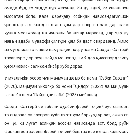
омада буд, то ҳадде пур мекунад. Ин ду адиб, ки синнашон
нисбатан боло, вале қареҳаву собиқаи нависандагияшон
ҷавонтар аст, чанд сол аст ҳам дар наср ва ҳам дар назм
қувва меозмоянд ва чунонки ба назар мерасад, дар ҳар ду
навъи адабӣ муваффақиятҳое ҳам ба даст овардаанд. Аммо
аз мутолиаи татбиқии намунаҳои насру назми Саодат Сатторӣ
тасаввуре дар зеҳн пайдо мешавад, ки ӯ дар қиссапардозиву
ҳикоянависӣ салиқаи бисёр хубе дорад.
Ӯ муаллифи осоре чун маҷмуаи шеър бо номи “Субҳи Саодат”
(2020), маҷмуаи ҳикояҳо бо номи “Дидор” (2022) ва маҷмуаи
ғазал бо номи “Пайроҳаи сабз” (2023) мебошад.
Саодат Сатторӣ бо забони адабии форсӣ-тоҷикӣ хуб ошност,
то андозае аз захираи хуби луғат ҳам бархурдор аст, аммо аз
он ҷо, ки луғат аслиҳаи асосии нависанда аст, бояд рӯйи
фарҳангҳои забони форсӣ-тоҷикӣ бештар кор кунад, калимаву