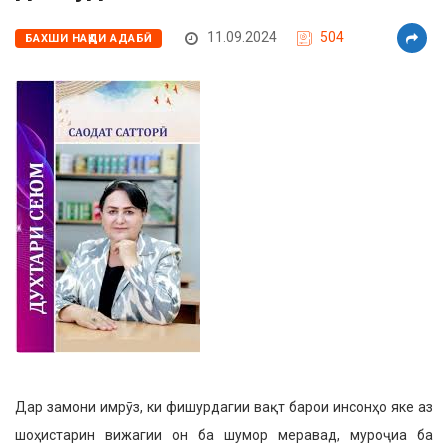
11.09.2024
504
БАХШИ НАҚДИ АДАБӢ
Дар замони имрӯз, ки фишурдагии вақт барои инсонҳо яке аз
шоҳистарин вижагии он ба шумор меравад, муроҷиа ба