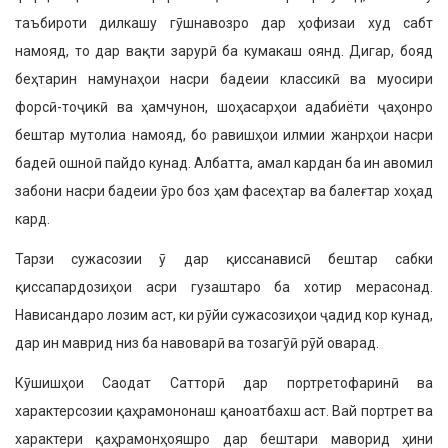
таъбироти дилкашу гӯшнавозро дар ҳофизаи худ сабт
намояд, то дар вақти зарурӣ ба кумакаш оянд. Дигар, бояд
беҳтарин намунаҳои насри бадеии классикӣ ва муосири
форсӣ-тоҷикӣ ва ҳамчунон, шоҳасарҳои адабиёти ҷаҳонро
бештар мутолиа намояд, бо равишҳои илмии жанрҳои насри
бадеӣ ошноӣ пайдо кунад. Албатта, амал кардан ба ин авомил
забони насри бадеии ӯро боз ҳам фасеҳтар ва балеғтар хоҳад
кард.
Тарзи сужасозии ӯ дар қиссанависӣ бештар сабки
қиссапардозиҳои асри гузаштаро ба хотир мерасонад.
Нависандаро лозим аст, ки рӯйи сужасозиҳои ҷадид кор кунад,
дар ин маврид низ ба навоварӣ ва тозагӯӣ рӯй оварад.
Кӯшишҳои Саодат Сатторӣ дар портретофаринӣ ва
характерсозии қаҳрамононаш қаноатбахш аст. Вай портрет ва
характери қаҳрамонҳояшро дар бештари маворид ҳини