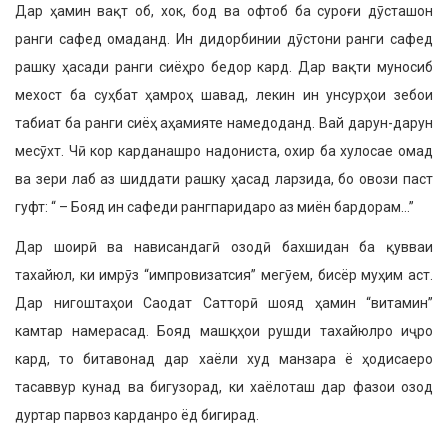
Дар ҳамин вақт об, хок, бод ва офтоб ба суроғи дӯсташон
ранги сафед омаданд. Ин дидорбинии дӯстони ранги сафед
рашку ҳасади ранги сиёҳро бедор кард. Дар вақти муносиб
мехост ба суҳбат ҳамроҳ шавад, лекин ин унсурҳои зебои
табиат ба ранги сиёҳ аҳамияте намедоданд. Вай дарун-дарун
месӯхт. Чӣ кор карданашро надониста, охир ба хулосае омад
ва зери лаб аз шиддати рашку ҳасад ларзида, бо овози паст
гуфт: “ – Бояд ин сафеди рангпаридаро аз миён бардорам…”
Дар шоирӣ ва нависандагӣ озодӣ бахшидан ба қувваи
тахайюл, ки имрӯз “импровизатсия” мегӯем, бисёр муҳим аст.
Дар нигоштаҳои Саодат Сатторӣ шояд ҳамин “витамин”
камтар намерасад. Бояд машқҳои рушди тахайюлро иҷро
кард, то битавонад дар хаёли худ манзара ё ҳодисаеро
тасаввур кунад ва бигузорад, ки хаёлоташ дар фазои озод
дуртар парвоз карданро ёд бигирад.