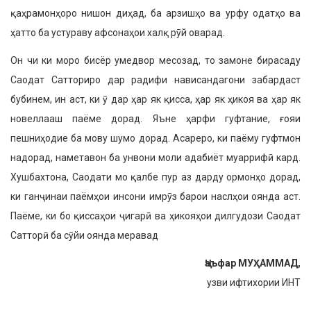
қаҳрамонҳоро нишон диҳад, ба арзишҳо ва урфу одатҳо ва
ҳатто ба устураву афсонаҳои халқ рӯй оварад.
Он чи ки моро бисёр умедвор месозад, то замоне бирасаду
Саодат Сатториро дар радифи нависандагони забардаст
бубинем, ин аст, ки ӯ дар ҳар як қисса, ҳар як ҳикоя ва ҳар як
новеллааш паёме дорад. Яъне ҳарфи гуфтание, ғояи
пешниҳодие ба мову шумо дорад. Асареро, ки паёму гуфтмон
надорад, наметавон ба унвони моли адабиёт муаррифӣ кард.
Хушбахтона, Саодати мо қалбе пур аз дарду ормонҳо дорад,
ки ганҷинаи паёмҳои инсони имрӯз барои наслҳои оянда аст.
Паёме, ки бо қиссаҳои ҷигарӣ ва ҳикояҳои дилгудози Саодат
Сатторӣ ба сӯйи оянда меравад
Ҷаъфар МУҲАММАД,
узви ифтихории ИНТ