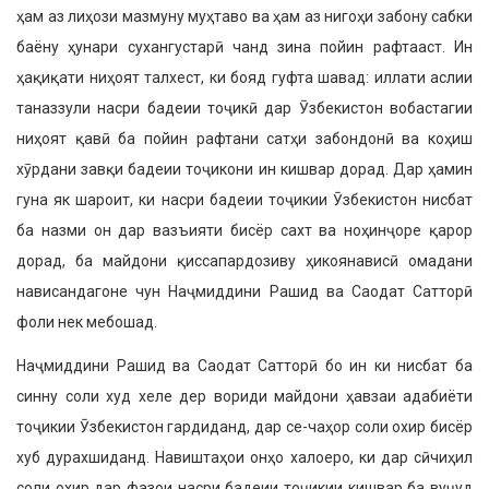
ҳам аз лиҳози мазмуну муҳтаво ва ҳам аз нигоҳи забону сабки
баёну ҳунари сухангустарӣ чанд зина пойин рафтааст. Ин
ҳақиқати ниҳоят талхест, ки бояд гуфта шавад: иллати аслии
таназзули насри бадеии тоҷикӣ дар Ӯзбекистон вобастагии
ниҳоят қавӣ ба пойин рафтани сатҳи забондонӣ ва коҳиш
хӯрдани завқи бадеии тоҷикони ин кишвар дорад. Дар ҳамин
гуна як шароит, ки насри бадеии тоҷикии Ӯзбекистон нисбат
ба назми он дар вазъияти бисёр сахт ва ноҳинҷоре қарор
дорад, ба майдони қиссапардозиву ҳикоянависӣ омадани
нависандагоне чун Наҷмиддини Рашид ва Саодат Сатторӣ
фоли нек мебошад.
Наҷмиддини Рашид ва Саодат Сатторӣ бо ин ки нисбат ба
синну соли худ хеле дер вориди майдони ҳавзаи адабиёти
тоҷикии Ӯзбекистон гардиданд, дар се-чаҳор соли охир бисёр
хуб дурахшиданд. Навиштаҳои онҳо халоеро, ки дар сӣчиҳил
соли охир дар фазои насри бадеии тоҷикии кишвар ба вуҷуд