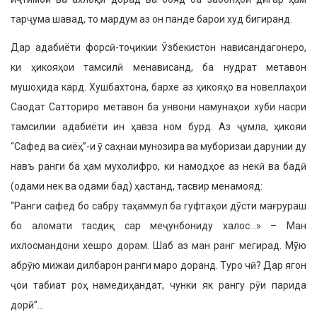
тарҷума шавад, то мардум аз он панде барои худ бигиранд.
Дар адабиёти форсӣ-тоҷикии Ӯзбекистон нависандагонеро,
ки ҳикояҳои тамсилӣ менависанд, ба нудрат метавон
мушоҳида кард. Хушбахтона, бархе аз ҳикояҳо ва новеллаҳои
Саодат Сатториро метавон ба унвони намунаҳои хуби насри
тамсилии адабиёти ин ҳавза ном бурд. Аз ҷумла, ҳикояи
“Сафед ва сиёҳ”-и ӯ саҳнаи мунозира ва муборизаи дарунии ду
навъ ранги ба ҳам мухолифро, ки намодҳое аз некӣ ва бадӣ
(одами нек ва одами бад) ҳастанд, тасвир менамояд:
“Ранги сафед бо сабру таҳаммул ба гуфтаҳои дӯсти мағрураш
бо аломати тасдиқ сар меҷунбониду халос…» – Ман
ихлосмандони хешро дорам. Шаб аз ман ранг мегирад. Мӯю
абрӯю мижаи дилбарон ранги маро доранд. Туро чӣ? Дар ягон
ҷои табиат роҳ намедиҳандат, чунки як рангу рӯи парида
дорӣ”…