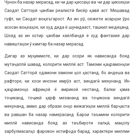
Чунон ба назар мерасад, ки чи дар қиссаҳо ва чи дар ҳикояҳои
Саодат Сатторӣ ҷанбаи реалистӣ бисёр қавӣ аст. Мешавад
гуфт, ки Саодат воқеъгарост. Аз ин рӯ, сюжети асарҳои ӯро
асосан воқеаҳое, ки худ дида ё шунидааст, ташкил медиҳанд.
Шояд аз ин хотир ҷанбаи хаёлбандӣ ё худ фантазия дар
навиштаҳои ӯ камтар ба назар мерасад.
Дигар аз муҳиммоте, ки дар осори як нависанда бояд
мутаҷаллӣ шавад, колорити миллӣ аст. Тамоми қаҳрамонҳои
Саодат Сатторӣ одамони замони ҳол ҳастанд, бо андеша ва
рафторе, ки хоси инсони имрӯз аст, зиндагӣ мекунанд. Ин
қаҳрамонҳо африқоӣ ё амрикоӣ нестанд, балки ҳама
тоҷиканд, тоҷикӣ ҳарф мезананд ва тоҷикона зиндагӣ
мекунанд, аммо дар образи онҳо вижагиҳои миллӣ барҷаста
ва равшан ба назар намерасанд. Барои таъмини колорити
миллӣ нависанда бояд аз таъбироти халқӣ, мақолу
зарбулмасалҳо фаровон истифода барад, характери миллии