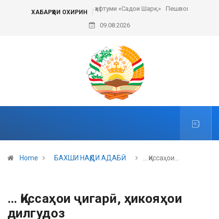
Пешвои ҳаракати сулҳи ҷаҳонӣ
ХАБАРҲОИ ОХИРИН
09.08.2026
Home
БАХШИ НАҚДИ АДАБӢ
… Қиссаҳои…
… Қиссаҳои ҷигарӣ, ҳикояҳои
дилгудоз