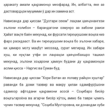
ҳаракату амали қаҳрамонҳо меофарад. Ин, албатта, яке аз
дастовардҳои муҳимми ӯ дар ин замина аст.
Нависанда дар қиссаи “Духтари сеюм” лаҳзаи ҳаяҷонангези
эълони ғолибон – барандагони озмунро аз забони раиси
Ҳайат вақте баён мекунад, ки фурсати гиреҳкушоии воқеа низ
фаро расидааст. Ва ин гиреҳкушоии воқеа бо эълони хабаре,
ки ҳамаро моту маҳбут месозад, сурат мегирад. Ин хабари
хуш, ки нуқтаи утфи он лаҳзаҳои ҳаяҷонбахшро ташкил
мекунад, эълони хоҳарони ҳамхун будани ду қаҳрамонҳои
аслии қисса – Наргис ва Суман буд.
Нависанда дар қиссаи “Хори Ватан аз лолаву райҳон хуштар”
раванди ба доми тазвир ва макру ҳилаи одамфурӯшони
одамхор афтодани қаҳрамони асосӣ – Соҳибаро бисёр
воқеъгароёна ва агарчи бисёр кӯтоҳ, аммо ба таври ҷомеъ
чунин тасвир мекунад: “Соҳиба Мухторовна, ки донандаи хуби