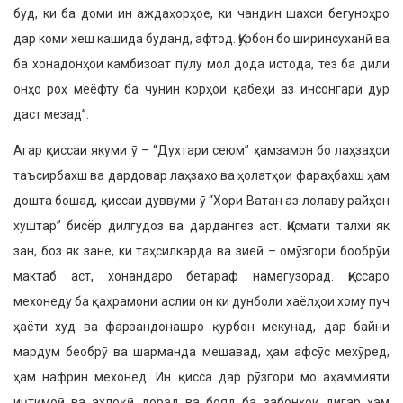
буд, ки ба доми ин аждаҳорҳое, ки чандин шахси бегуноҳро
дар коми хеш кашида буданд, афтод. Қурбон бо ширинсуханӣ ва
ба хонадонҳои камбизоат пулу мол дода истода, тез ба дили
онҳо роҳ меёфту ба чунин корҳои қабеҳи аз инсонгарӣ дур
даст мезад”.
Агар қиссаи якуми ӯ – “Духтари сеюм” ҳамзамон бо лаҳзаҳои
таъсирбахш ва дардовар лаҳзаҳо ва ҳолатҳои фараҳбахш ҳам
дошта бошад, қиссаи дуввуми ӯ “Хори Ватан аз лолаву райҳон
хуштар” бисёр дилгудоз ва дардангез аст. Қисмати талхи як
зан, боз як зане, ки таҳсилкарда ва зиёӣ – омӯзгори бообрӯи
мактаб аст, хонандаро бетараф намегузорад. Қиссаро
мехонеду ба қаҳрамони аслии он ки дунболи хаёлҳои хому пуч
ҳаёти худ ва фарзандонашро қурбон мекунад, дар байни
мардум беобрӯ ва шарманда мешавад, ҳам афсӯс мехӯред,
ҳам нафрин мехонед. Ин қисса дар рӯзгори мо аҳаммияти
иҷтимоӣ ва ахлоқӣ дорад ва бояд ба забонҳои дигар ҳам