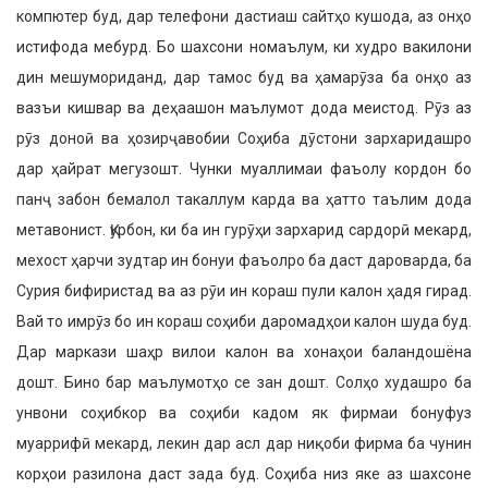
компютер буд, дар телефони дастиаш сайтҳо кушода, аз онҳо
истифода мебурд. Бо шахсони номаълум, ки худро вакилони
дин мешумориданд, дар тамос буд ва ҳамарӯза ба онҳо аз
вазъи кишвар ва деҳаашон маълумот дода меистод. Рӯз аз
рӯз доноӣ ва ҳозирҷавобии Соҳиба дӯстони зархаридашро
дар ҳайрат мегузошт. Чунки муаллимаи фаъолу кордон бо
панҷ забон бемалол такаллум карда ва ҳатто таълим дода
метавонист. Қурбон, ки ба ин гурӯҳи зархарид сардорӣ мекард,
мехост ҳарчи зудтар ин бонуи фаъолро ба даст дароварда, ба
Сурия бифиристад ва аз рӯи ин кораш пули калон ҳадя гирад.
Вай то имрӯз бо ин кораш соҳиби даромадҳои калон шуда буд.
Дар маркази шаҳр вилои калон ва хонаҳои баландошёна
дошт. Бино бар маълумотҳо се зан дошт. Солҳо худашро ба
унвони соҳибкор ва соҳиби кадом як фирмаи бонуфуз
муаррифӣ мекард, лекин дар асл дар ниқоби фирма ба чунин
корҳои разилона даст зада буд. Соҳиба низ яке аз шахсоне