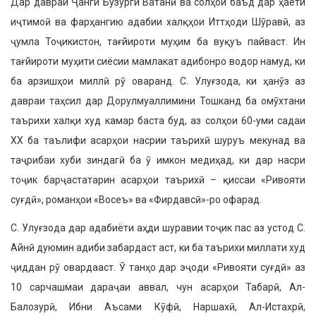
Дар давраи Ҷанги Бузур­ги Ватанӣ ва солҳои баъд дар ҳаёти
иҷтимоӣ ва фарҳангию адабии халқҳои Иттҳоди Шӯравӣ, аз
ҷумла Тоҷики­стон, тағйироти муҳим ба вуқуъ пайваст. Ин
тағй­ироти муҳити сиёсии мамла­кат адибонро во­дор намуд, ки
ба арзишҳои миллӣ рӯ оваранд. С. Улуғзода, ки ҳанӯз аз
давраи таҳсил дар Дорулмуаллимини Тошканд ба омӯхтани
таърихи халқи худ камар баста буд, аз солҳои 60-уми садаи
XX ба таълифи асарҳои насрии таърихӣ шуруъ мекунад ва
таҷрибаи хуби зин­дагӣ ба ӯ имкон медиҳад, ки дар насри
тоҷик барҷастатарин асарҳои таърихӣ – қиссаи «Ривояти
суғдӣ», романҳои «Восеъ» ва «Фирдавсӣ»-ро офарад.
С. Улуғзода дар адабиёти аҳди шу­равии тоҷик пас аз устод С.
Айнӣ дую­мин адиби забардаст аст, ки ба таъри­хи миллати худ
ҷиддан рӯ овардааст. Ӯ танҳо дар эҷоди «Ривояти суғдӣ» аз
10 сарчашмаи дараҷаи аввал, чун асарҳои Табарӣ, Ал-
Балозурӣ, Ибни Аъсами Кӯфӣ, Наршахӣ, Ал-Истахрӣ,