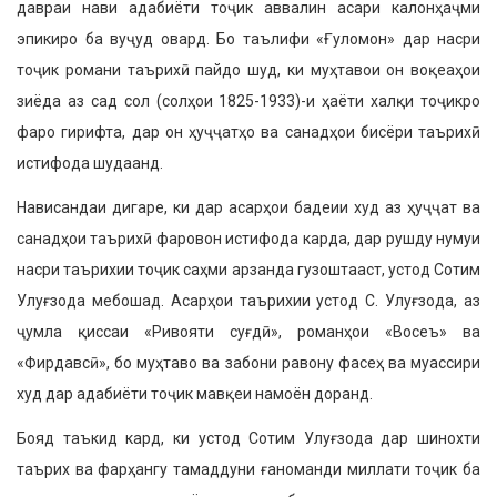
давраи нави адабиёти тоҷик аввалин асари калонҳаҷми
эпикиро ба вуҷуд овард. Бо таълифи «Ғуломон» дар насри
тоҷик романи таърихӣ пай­до шуд, ки муҳтавои он воқеаҳои
зиёда аз сад сол (солҳои 1825-1933)-и ҳаёти халқи тоҷикро
фаро гирифта, дар он ҳуҷҷатҳо ва санадҳои бисёри таърихӣ
истифода шудаанд.
Нависандаи дигаре, ки дар асарҳои бадеии худ аз ҳуҷҷат ва
санадҳои таърихӣ фаровон истифода карда, дар рушду нумуи
насри таърихии тоҷик саҳми арзанда гузоштааст, устод Сотим
Улуғзода мебошад. Асарҳои таърихии устод С. Улуғзода, аз
ҷумла қиссаи «Ривояти суғдӣ», романҳои «Восеъ» ва
«Фирдавсӣ», бо муҳтаво ва забони равону фасеҳ ва муассири
худ дар адабиёти тоҷик мавқеи намоён доранд.
Бояд таъкид кард, ки устод Сотим Улуғзода дар шинохти
таърих ва фарҳангу тамаддуни ғаноманди мил­лати тоҷик ба