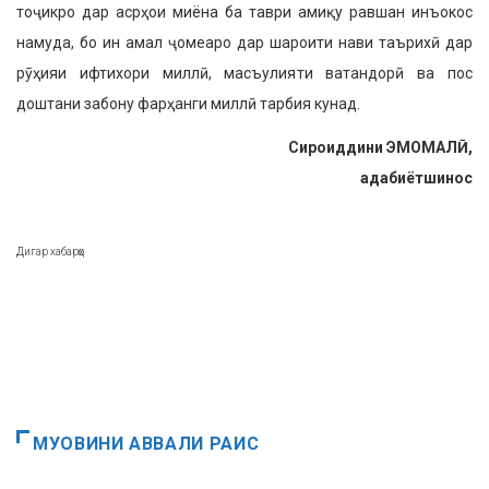
тоҷикро дар асрҳои миёна ба таври амиқу равшан инъокос
намуда, бо ин амал ҷомеаро дар шароити нави таърихӣ дар
рӯҳияи ифтихори миллӣ, масъулияти ватандорӣ ва пос
доштани забону фарҳанги миллӣ тарбия кунад.
Сиро
иддини ЭМОМАЛ
Ӣ
,
адабиётшинос
Дигар хабарҳо
МУОВИНИ АВВАЛИ РАИС