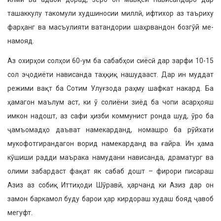
ташаккулу такомули худшиносии миллӣ, ифтихор аз таъриху
фарҳанг ва масъулияти ватандории шаҳрвандон бозгӯй ме­
намояд.
Аз охирҳои солҳои 60-ум ба саба­бҳои сиёсӣ дар зарфи 10-15
сол эҷо­диёти нависанда таҳқиқ нашудааст. Дар ин муддат
режими вақт ба Сотим Улуғзода раҳму шафкат накард. Ба
ҳамагон маълум аст, ки ӯ солиёни зиёд ба чопи асарҳояш
имкон надошт, аз сафи ҳизби коммунист ронда шуд, ӯро ба
ҷамъомадҳо даъват намекарданд, номашро ба рӯйхати
мукофотгиранда­гон ворид намекарданд ва ғайра. Ин ҳама
кӯшиши радди маърака наму­дани нависанда, драматург ва
олими забардаст фақат як сабаб дошт – фи­рори писараш
Азиз аз собиқ Иттиҳоди Шӯравӣ, ҳарчанд ки Азиз дар он
замон баркамол буду барои ҳар кирдораш худаш бояд ҷавоб
мегуфт.