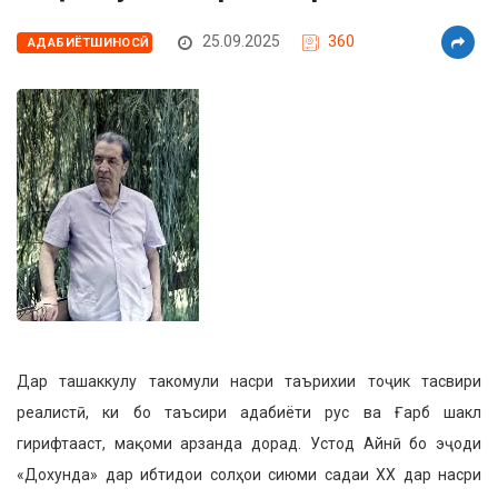
25.09.2025
360
АДАБИЁТШИНОСӢ
Дар ташаккулу такомули насри таърихии тоҷик тасвири
реалистӣ, ки бо таъсири адабиёти рус ва Ғарб шакл
гирифтааст, мақоми арзанда дорад. Устод Айнӣ бо эҷоди
«Дохунда» дар ибтидои солҳои сиюми садаи ХХ дар насри