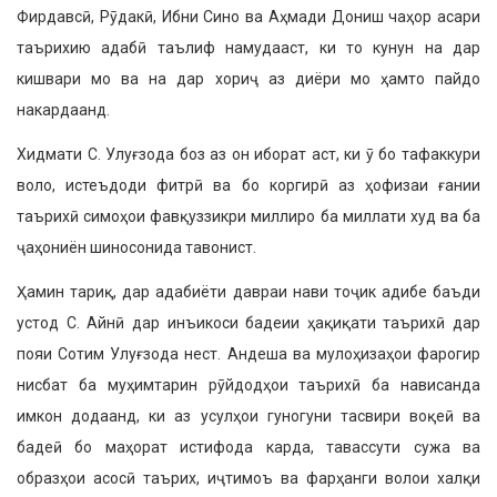
Фирдавсӣ, Рӯдакӣ, Ибни Сино ва Аҳмади Дониш чаҳор асари
таърихию адабӣ таълиф намудааст, ки то кунун на дар
кишвари мо ва на дар хориҷ аз диёри мо ҳамто пайдо
накардаанд.
Хидмати С. Улуғзода боз аз он иборат аст, ки ӯ бо тафаккури
воло, истеъдоди фитрӣ ва бо коргирӣ аз ҳофизаи ғании
таърихӣ симоҳои фавқуззикри миллиро ба миллати худ ва ба
ҷаҳониён шиносонида тавонист.
Ҳамин тариқ, дар адабиёти давраи нави тоҷик адибе баъди
устод С. Айнӣ дар инъикоси бадеии ҳақиқати таърихӣ дар
пояи Сотим Улуғзода нест. Андеша ва мулоҳизаҳои фаро­гир
нисбат ба муҳимтарин рӯйдодҳои таърихӣ ба нависанда
имкон додаанд, ки аз усулҳои гуногуни тасвири воқеӣ ва
бадеӣ бо маҳорат истифода карда, тавассути сужа ва
образҳои асосӣ таърих, иҷтимоъ ва фарҳанги волои халқи