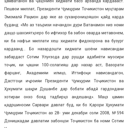
ҳамватанон ва ҷаҳониён хидмати басо арзанда кардаааст.
Пешвои миллат, Президенти Ҷумҳу­рии Точикистон муҳтарам
Эмомалӣ Раҳмон дар яке аз суханрониҳояшон қайд карда
буданд: «Мо аз таърихи начандон дури Ватанамон низ номи
даҳҳо шахсиятҳоеро бо ифтихор ба забон оварда метавонем,
ки ба нафъи миллати хеш хидмати фидокорона ва бузург
кардаанд… Бо назардошти хидмати шоёни нависандаи
забардаст Сотим Улуғзода дар рушди адабиёти муосири
тоҷик, ки ҷашни 100-солаги­яш дар назар аст, Вазорати
фарҳанг, Академияи илмҳо, Иттифоқи нависан­дагон,
Дастгоҳи иҷроияи Президенти Ҷумҳурии Тоҷикистон ва
Ҳукумати шаҳри Душанбе дар бобати абадӣ гар­дондани
хотираи онхо бояд тадбирҳо андешанд». Маҳз ҳамин
қадршиносии Сарвари давлат буд, ки бо Қарори Ҳукумати
Ҷумҳурии Тоҷикистон аз 28- уми декабри соли 2008, №594
Дониш­кадаи давлатии забонҳои Тоҷикистон ба номи Сотим