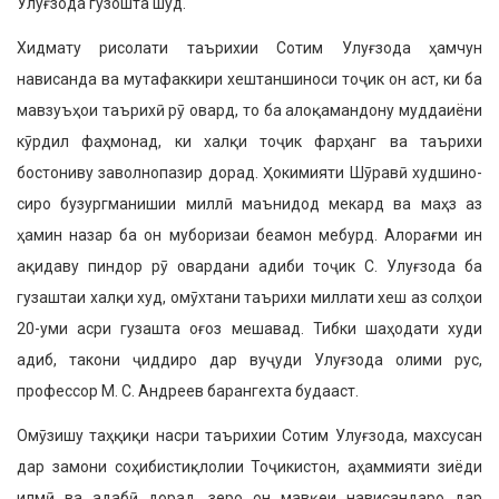
Улуғзода гузошта шуд.
Хидмату рисолати таърихии Сотим Улуғзода ҳамчун
нависанда ва мута­факкири хештаншиноси тоҷик он аст, ки ба
мавзуъҳои таърихӣ рӯ овард, то ба алоқамандону муддаиёни
кӯрдил фаҳмонад, ки халқи тоҷик фарҳанг ва таърихи
бостониву заволнопазир дорад. Ҳокимияти Шӯравӣ худшино­
сиро бузургманишии миллӣ маънидод мекард ва маҳз аз
ҳамин назар ба он муборизаи беамон мебурд. Алорағми ин
ақидаву пиндор рӯ овардани адиби тоҷик С. Улуғзода ба
гузаштаи халқи худ, омӯхтани таърихи миллати хеш аз солҳои
20-уми асри гузашта оғоз мешавад. Тибки шаҳодати худи
адиб, такони ҷиддиро дар вуҷуди Улуғзода олими рус,
профессор М. С. Андреев барангехта будааст.
Омӯзишу таҳқиқи насри таърихии Сотим Улуғзода, махсусан
дар замони соҳибистиқлолии Тоҷикистон, аҳамми­яти зиёди
илмӣ ва адабӣ дорад, зеро он мавқеи нависандаро дар