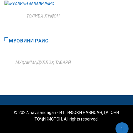
ТОЛИБИ ЛУҚМОН
МУОВИНИ РАИС
МУҲАММАДУЛЛОҲ ТАБАРӢ
© 2022, navisandagan - ИТТИФОҚИ НАВИСАНДАГОНИ
ТОҶИКИСТОН. All rights reserved.