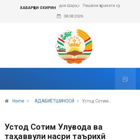
Пешвои ҳаракати сулҳи ҷаҳонӣ
ХАБАРҲОИ ОХИРИН
08.08.2026
Home
АДАБИЁТШИНОСӢ
Устод Сотим…
Устод Сотим Улуғзода ва
таҳаввули насри таърихӣ