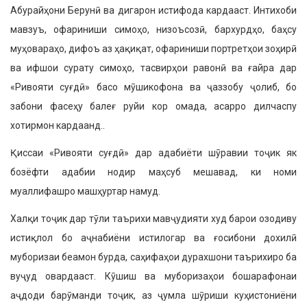
Абурайҳони Берунӣ ва дигарон исти­фода кардааст. Интихоби
мавзуъ, офариниши симоҳо, низоъсозӣ, бар­хурдҳо, баҳсу
муҳовараҳо, дифоъ аз ҳақиқат, офариниши портретҳои зоҳирӣ
ва ифшои сурату симоҳо, та­свирҳои равонӣ ва ғайра дар
«Ривояти суғдӣ» басо мӯшикофона ва ҷаззобу ҷолиб, бо
забони фасеҳу балеғ руйи кор омада, асарро дилчаспу
хотирмон кардаанд..
Қиссаи «Ривояти суғдӣ» дар ада­биёти шӯравии тоҷик як
бозёфти ада­бии нодир маҳсуб мешавад, ки номи
муаллифашро машҳуртар намуд.
Халқи тоҷик дар тӯли таърихи мавҷудияти худ барои озодиву
истиқ­лол бо аҷнабиёни истилогар ва ғо­сибони дохилӣ
муборизаи беамон бурда, саҳифаҳои дурахшони таъри­хиро ба
вуҷуд овардааст. Кӯшиш ва муборизаҳои бошарафонаи
аҷдоди барӯманди тоҷик, аз ҷумла шӯриши куҳистониёни