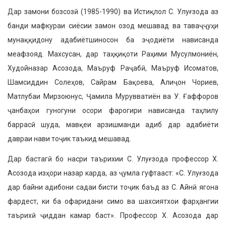
Дар замони бозсозӣ (1985-1990) ва Истиқлол С. Улуғзода аз
банди маф­кураи сиёсии замон озод мешавад ва таваҷҷуҳи
мунаққидону адабиётшино­сон ба эҷодиёти нависанда
меафзояд. Махсусан, дар таҳқиқоти Раҳими Мусулмониён,
Худойназар Асозода, Маъруф Раҷабӣ, Маъруф Исоматов,
Шамсиддин Солеҳов, Сайрам Бақо­ева, Алиҷон Чориев,
Матлубаи Мир­зоюнус, Ҷамила Мурувватиён ва У. Ғаффоров
ҷанбаҳои гуногуни осори фарогири нависанда таҳлилу
баррасӣ шуда, мавқеи арзишманди адиб дар адабиёти
давраи нави тоҷик таъкид мешавад.
Дар бастагӣ бо насри таърихии С. Улуғзода профессор Х.
Асозода изҳори назар карда, аз ҷумла гуфта­аст: «С. Улуғзода
дар байни адибони садаи бисти тоҷик баъд аз С. Айнӣ ягона
фардест, ки ба офаридани симо ва шахсиятхои фарҳангии
таърихӣ ҷиддан камар баст». Профессор Х. Асозода дар