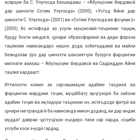
асарҳои ба С. Улуғзода бахшидааш – «Абулқосим Фирдавсӣ
дар шинохти Сотим Улуғзода» (2000), «Устод Айнӣ дар
шинохти С. Улуғ­зода» (2001) ва «Сотим Улуғзода ва фоҷиаи ӯ»
(2005) бо истифода аз усу­ли муқоисавӣ-таърихии таҳқиқ
бурду бохти зиндагӣ, ҳунари образофаринӣ ва диди фарохи
таҳлилии нависан­даро нишон дода, собитқадамӣ ва майли
беандозаи ӯро дар шинохти шахсиятҳои бузурги фарҳангии
мил­лати азизаш – Абулқосим Фирдавсӣ ва Садриддин Айнӣ
таҳлил кардааст.
Иттилооти комил аз сарчашмаҳои адабию таърихӣ ва
фарҳангии мар­думи тоҷик, муҳаббату арҷгузорӣ ба забони
адабии тоҷик ва иқтидори таърихии он, истеъдоди фитрӣ ва
ҳунари нигорандагӣ ба нависанда имкон доданд, ки дар андак
муд­дат давраи ҷу­стуҷӯҳои эҷодиро паси сар карда, соҳиби
услуби хоси эҷодӣ гар­дад.