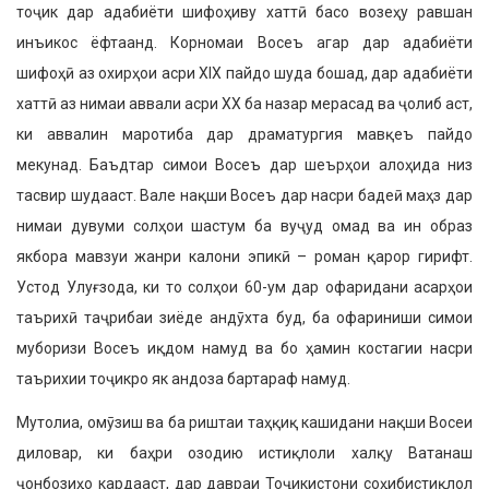
тоҷик дар адабиёти шифоҳиву хаттӣ басо возеҳу равшан
инъикос ёфтаанд. Корномаи Восеъ агар дар адабиёти
шифоҳӣ аз охи­рҳои асри XIX пайдо шуда бошад, дар адабиёти
хаттӣ аз нимаи аввали асри XX ба назар мерасад ва ҷолиб аст,
ки аввалин маротиба дар драматургия мавқеъ пайдо
мекунад. Баъдтар си­мои Восеъ дар шеърҳои алоҳида низ
тасвир шудааст. Вале нақши Восеъ дар насри бадеӣ маҳз дар
нимаи ду­вуми солҳои шастум ба вуҷуд омад ва ин образ
якбора мавзуи жанри калони эпикӣ – роман қарор гирифт.
Устод Улуғзода, ки то солҳои 60-ум дар офаридани асарҳои
таърихӣ таҷрибаи зиёде андӯхта буд, ба офариниши симои
муборизи Восеъ иқдом намуд ва бо ҳамин костагии насри
таърихии тоҷикро як андоза бартараф намуд.
Мутолиа, омӯзиш ва ба риштаи таҳқиқ кашидани нақши Восеи
дило­вар, ки баҳри озодию истиқлоли халқу Ватанаш
ҷонбозиҳо кардааст, дар давраи Тоҷикистони соҳибистиқлол