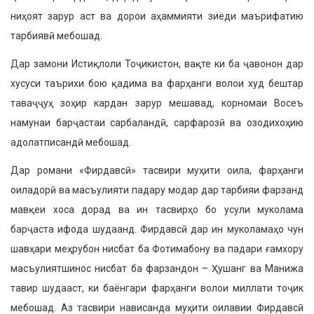
ниҳоят зарур аст ва дорои аҳамми­яти зиёди маърифатию
тарбиявӣ мебошад.
Дар замони Истиқлоли Тоҷикистон, вақте ки ба ҷавонон дар
хусуси таъри­хи бою қадима ва фарҳанги волои худ бештар
таваҷҷуҳ зоҳир кардан зарур мешавад, корномаи Восеъ
намунаи барҷастаи сарбаландӣ, сарфарозӣ ва озодихоҳию
адолатписандӣ мебошад.
Дар романи «Фирдавсӣ» тасвири муҳити оила, фарҳанги
оиладорӣ ва масъулияти падару модар дар тарби­яи фарзанд
мавқеи хоса дорад ва ин тасвирҳо бо усули муколама
барҷаста ифода шудаанд. Фирдавсӣ дар ин муколамаҳо чун
шавҳари меҳрубон нисбат ба Фотимабону ва падари ғамхору
масъулиятшинос нисбат ба фарзандон – Ҳушанг ва Манижа
тавир шудааст, ки баёнгари фарҳанги волои миллати тоҷик
мебошад. Аз тасвири нависанда муҳити оилавии Фирдавсӣ