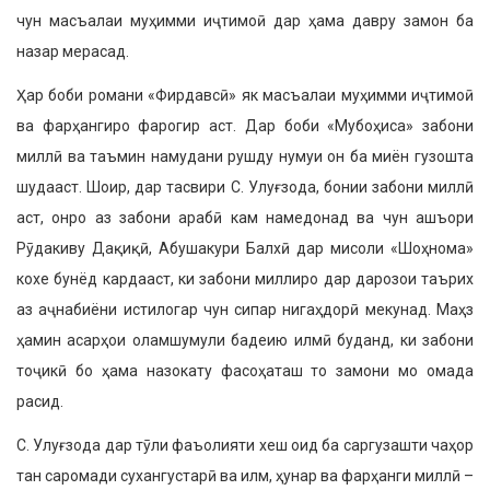
чун масъалаи муҳимми иҷтимоӣ дар ҳама давру замон ба
назар мерасад.
Ҳар боби романи «Фирдавсӣ» як масъалаи муҳимми иҷтимоӣ
ва фарҳангиро фарогир аст. Дар боби «Мубоҳиса» забони
миллӣ ва таъмин намудани рушду нумуи он ба миён гузошта
шудааст. Шоир, дар тасвири С. Улуғзода, бонии забони миллӣ
аст, онро аз забони арабӣ кам намедонад ва чун ашъори
Рӯдакиву Дақиқӣ, Абу­шакури Балхӣ дар мисоли «Шоҳнома»
кохе бунёд кардааст, ки забони милли­ро дар дарозои таърих
аз аҷнабиёни истилогар чун сипар нигаҳдорӣ меку­над. Маҳз
ҳамин асарҳои оламшумули бадеию илмӣ буданд, ки забони
тоҷикӣ бо ҳама назокату фасоҳаташ то замо­ни мо омада
расид.
С. Улуғзода дар тӯли фаъолияти хеш оид ба саргузашти чаҳор
тан саромади сухангустарӣ ва илм, ҳу­нар ва фарҳанги миллӣ –