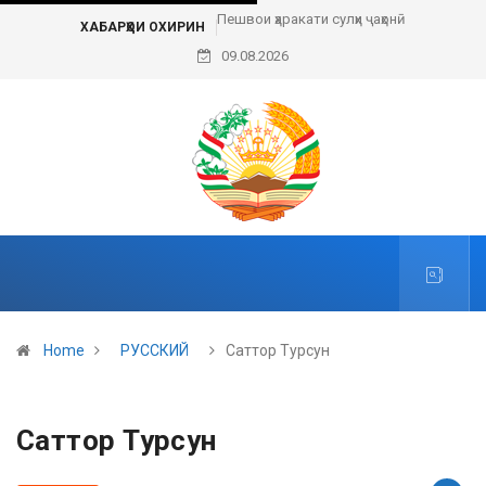
Пешвои ҳаракати сулҳи ҷаҳонӣ
ХАБАРҲОИ ОХИРИН
09.08.2026
Home
РУССКИЙ
Саттор Турсун
Саттор Турсун