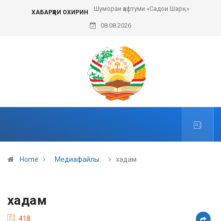
Шумораи ҳафтуми «Садои Шарқ»
ХАБАРҲОИ ОХИРИН
08.08.2026
Home
Медиафайлы
хадам
хадам
418