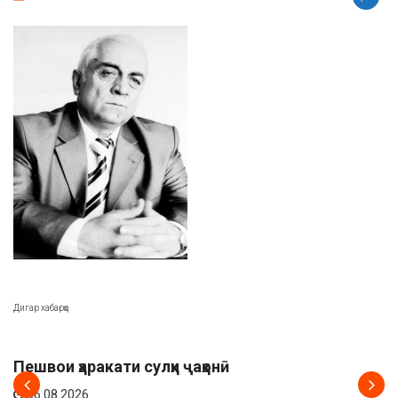
Дигар хабарҳо
АХБОР
Пешвои ҳаракати сулҳи ҷаҳонӣ
06.08.2026