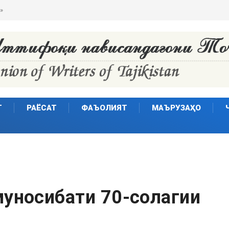
»
Т
РАЁСАТ
ФАЪОЛИЯТ
МАЪРУЗАҲО
муносибати 70-солагии