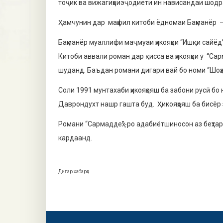
тоҷик ва вижагиҳоиэҷодиёти ин нависандаи шод
Ҳамчунин дар маҳфил китоби ёдномаи Баҳманёр —
Баҳманёр муаллифи маҷмуаи ҳикояҳои “Ишқи сайёд”
Китоби аввали роман дар қисса ва ҳикояҳои ӯ “Са
шуданд. Баъдан романи дигари вай бо номи “Шоҳа
Соли 1991 мунтахаби ҳикояҳояш ба забони русӣ б
Даврондухт нашр гашта буд. Ҳикояҳояш ба бисёр 
Романи “Сармаддеҳ”-ро адабиётшиносон аз беҳтар
кардаанд.
Дигар хабарҳо