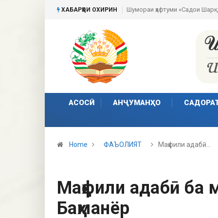
Шумораи ҳафтуми «Садои Шарқ
ХАБАРҲОИ ОХИРИН
АСОСӢ
АНҶУМАНҲО
САДОРА
Home
ФАЪОЛИЯТ
Маҳфили адабӣ…
Маҳфили адабӣ ба 
Баҳманёр