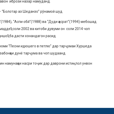
равон ибрози назар намуданд.
 “Болотар аз Шеданзо” рӯнамоӣ шуд.
(1984), “Аспи обӣ”(1988) ва “Дуди ҳасрат”(1994) мебошад.
рмаддеҳ” соли 2002 ва китоби дувуми он соли 2014 чоп
ншоҳ” ба дасти хонандагон расид.
о номи “Песни идюшего в петлю” дар тарҷумаи Хуршеда
забонҳои дунё тарҷума ва чоп шудаанд.
ин намунаҳои насри тоҷик дар даврони истиқлол унвон