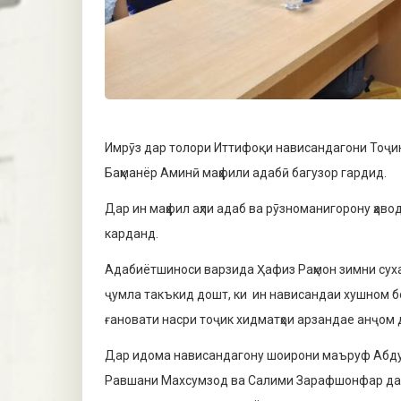
Имрӯз дар толори Иттифоқи нависандагони Тоҷи
Баҳманёр Аминӣ маҳфили адабӣ багузор гардид.
Дар ин маҳфил аҳли адаб ва рӯзноманигорону ҳаво
карданд.
Адабиётшиноси варзида Ҳафиз Раҳмон зимни суха
ҷумла такъкид дошт, ки ин нависандаи хушном бо
ғановати насри тоҷик хидматҳои арзандае анҷом 
Дар идома нависандагону шоирони маъруф Абдулҳ
Равшани Махсумзод ва Салими Зарафшонфар дар 