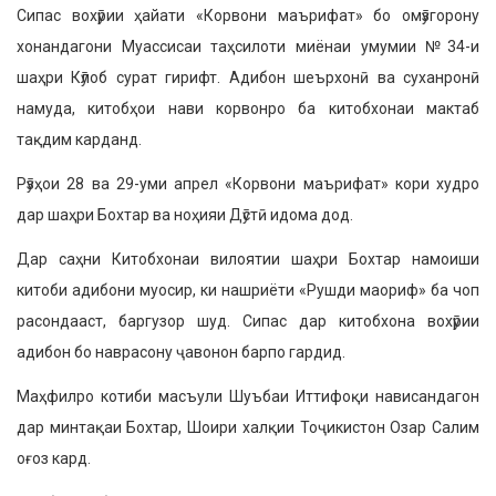
Сипас вохӯрии ҳайати «Корвони маърифат» бо омӯзгорону
хонандагони Муассисаи таҳси­лоти миёнаи умумии №34-и
шаҳри Кӯлоб сурат гирифт. Адибон шеърхонӣ ва суханронӣ
намуда, китобҳои нави корвонро ба китобхонаи мактаб
тақдим карданд.
Рӯзҳои 28 ва 29-уми апрел «Корвони маъри­фат» кори худро
дар шаҳри Бохтар ва ноҳияи Дӯстӣ идома дод.
Дар саҳни Китобхонаи вилоятии шаҳри Бохтар намоиши
китоби адибони муосир, ки нашриёти «Рушди маориф» ба чоп
расондааст, баргузор шуд. Сипас дар китобхона вохӯрии
адибон бо наврасону ҷавонон барпо гардид.
Маҳфилро котиби масъули Шуъбаи Итти­фоқи нависандагон
дар минтақаи Бохтар, Шоири халқии Тоҷикистон Озар Салим
оғоз кард.