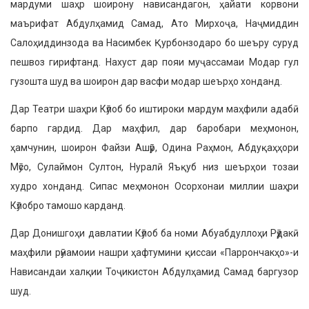
мардуми шаҳр шоирону нависандагон, ҳайати корвони
маърифат Абдулҳамид Самад, Ато Мирхоҷа, Наҷмиддин
Салоҳиддинзода ва Насимбек Қурбонзодаро бо шеъру суруд
пешвоз гирифтанд. Нахуст дар пояи муҷассамаи Модар гул
гузошта шуд ва шоирон дар васфи модар шеърҳо хонданд.
Дар Театри шаҳри Кӯлоб бо иштироки мардум маҳфили адабӣ
барпо гардид. Дар маҳфил, дар баробари меҳмонон,
ҳамчунин, шоирон Файзи Ашӯр, Одина Раҳмон, Абдуқаҳҳори
Мӯсо, Сулаймон Султон, Нуралӣ Яъқуб низ шеърҳои тозаи
худро хонданд. Сипас меҳмонон Осорхонаи миллии шаҳри
Кӯлобро тамошо карданд.
Дар Донишгоҳи давлатии Кӯлоб ба номи Абуабдуллоҳи Рӯдакӣ
маҳфили рӯнамоии нашри ҳафтумини қиссаи «Паррончакҳо»-и
Нависандаи халқии Тоҷикистон Абдулҳамид Самад баргузор
шуд.