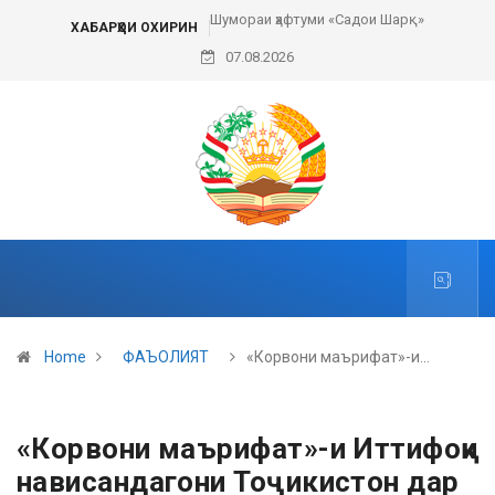
Шумораи ҳафтуми «Садои Шарқ»
ХАБАРҲОИ ОХИРИН
07.08.2026
Home
ФАЪОЛИЯТ
«Корвони маърифат»-и…
«Корвони маърифат»-и Иттифоқи
нависандагони Тоҷикистон дар