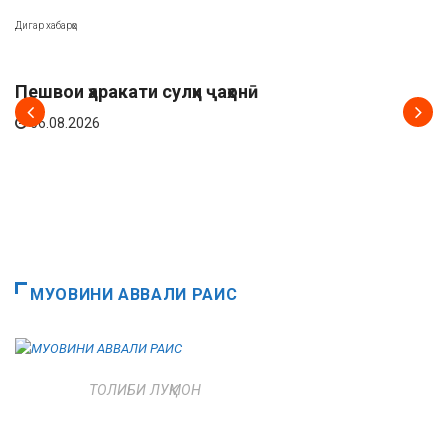
Дигар хабарҳо
АХБОР
Пешвои ҳаракати сулҳи ҷаҳонӣ
06.08.2026
МУОВИНИ АВВАЛИ РАИС
ТОЛИБИ ЛУҚМОН