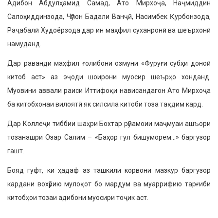
Адибон Абдулҳамид Самад, Ато Мирхоҷа, Наҷмиддин
Салоҳиддинзода, Чӯпон Бадали Ванҷӣ, Насимбек Қурбонзода,
Раҷабалӣ Худоёр­зода дар ин маҳфил суханронӣ ва шеърхонӣ
намуданд.
Дар раванди маҳфил ғолибони озмуни «Фу­руғи субҳи доноӣ
китоб аст» аз эҷоди шоирони муосир шеърҳо хонданд.
Муовини аввали раиси Иттифоқи нависандагон Ато Мирхоҷа
ба китобхо­наи вилоятӣ як силсила китоби тоза тақдим кард.
Дар Коллеҷи тиббии шаҳри Бохтар рӯнамо­ии маҷмуаи ашъори
тозанашри Озар Салим – «Баҳор гул бишуморем…» баргузор
гашт.
Бояд гуфт, ки ҳадаф аз ташкили корвони мазкур баргузор
кардани вохӯрию мулоқот бо мардум ва муаррифию тарғиби
китобҳои тозаи адибони муосири тоҷик аст.