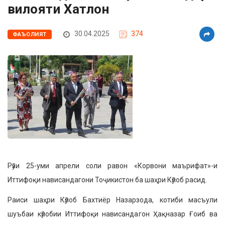
вилояти Хатлон
30.04.2025
374
ФАЪОЛИЯТ
Рӯзи 25-уми апрели соли равон «Корвони маърифат»-и
Иттифоқи нависандагони Тоҷикистон ба шаҳри Кӯлоб расид.
Раиси шаҳри Кӯлоб Бахтиёр Назарзода, котиби масъули
шуъбаи кӯлобии Иттифоқи на­висандагон Ҳақназар Ғоиб ва