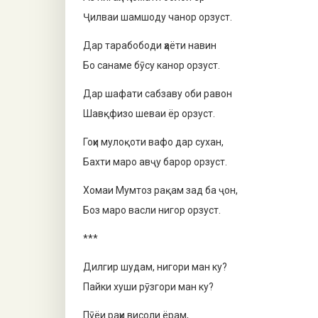
Ҷилваи шамшоду чанор орзуст.
Дар тарабободи ҳаёти навин
Бо санаме бӯсу канор орзуст.
Дар шафати сабзаву оби равон
Шавқфизо шеваи ёр орзуст.
Гоҳи мулоқоти вафо дар сухан,
Бахти маро авҷу барор орзуст.
Хомаи Мумтоз рақам зад ба ҷон,
Боз маро васли нигор орзуст.
***
Дилгир шудам, нигори ман ку?
Пайки хуши рӯзгори ман ку?
Пӯёи раҳи висоли ёрам,