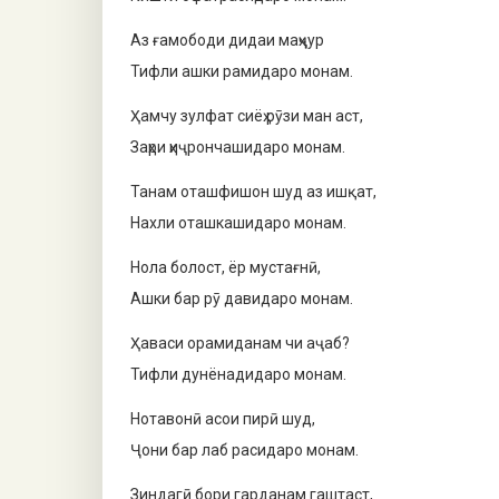
Аз ғамободи дидаи маҳҷур
Тифли ашки рамидаро монам.
Ҳамчу зулфат сиёҳ рӯзи ман аст,
Заҳри ҳиҷрончашидаро монам.
Танам оташфишон шуд аз ишқат,
Нахли оташкашидаро монам.
Нола болост, ёр мустағнӣ,
Ашки бар рӯ давидаро монам.
Ҳаваси орамиданам чи аҷаб?
Тифли дунёнадидаро монам.
Нотавонӣ асои пирӣ шуд,
Ҷони бар лаб расидаро монам.
Зиндагӣ бори гарданам гаштаст,