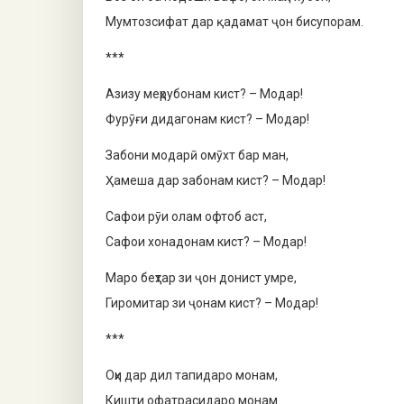
Мумтозсифат дар қадамат ҷон бисупорам.
***
Азизу меҳрубонам кист? – Модар!
Фурӯғи дидагонам кист? – Модар!
Забони модарӣ омӯхт бар ман,
Ҳамеша дар забонам кист? – Модар!
Сафои рӯи олам офтоб аст,
Сафои хонадонам кист? – Модар!
Маро беҳтар зи ҷон донист умре,
Гиромитар зи ҷонам кист? – Модар!
***
Оҳи дар дил тапидаро монам,
Кишти офатрасидаро монам.