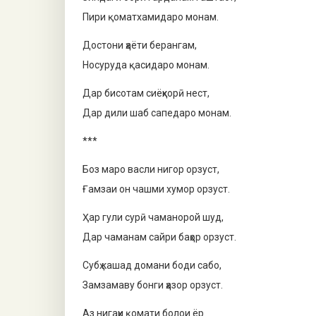
Пири қоматхамидаро монам.
Достони ҳаёти берангам,
Носуруда қасидаро монам.
Дар бисотам сиёҳкорӣ нест,
Дар дили шаб сапедаро монам.
***
Боз маро васли нигор орзуст,
Ғамзаи он чашми хумор орзуст.
Ҳар гули сурӣ чаманорой шуд,
Дар чаманам сайри баҳор орзуст.
Субҳ кашад домани боди сабо,
Замзамаву бонги ҳазор орзуст.
Аз нигаҳи қомати болои ёр