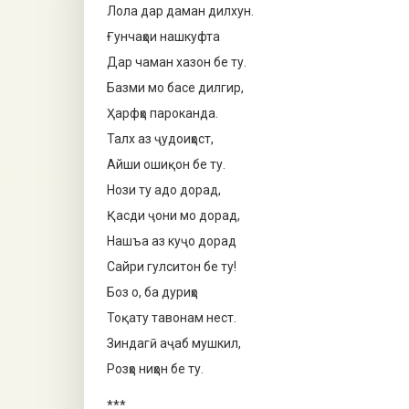
Лола дар даман дилхун.
Ғунчаҳои нашкуфта
Дар чаман хазон бе ту.
Базми мо басе дилгир,
Ҳарфҳо пароканда.
Талх аз ҷудоиҳост,
Айши ошиқон бе ту.
Нози ту адо дорад,
Қасди ҷони мо дорад,
Нашъа аз куҷо дорад
Сайри гулситон бе ту!
Боз о, ба дуриҳо
Тоқату тавонам нест.
Зиндагӣ аҷаб мушкил,
Розҳо ниҳон бе ту.
***