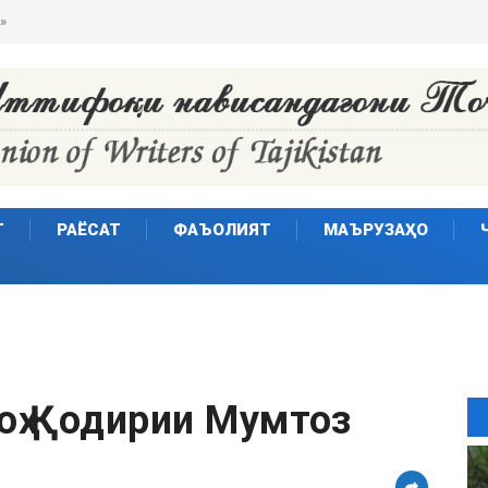
Т
РАЁСАТ
ФАЪОЛИЯТ
МАЪРУЗАҲО
оҳ Қодирии Мумтоз