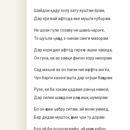
Шайдои қаду холу хату куштаи ёрам,
Дар кӯи вай афтода яке мушти ғуборам.
Не шохи гули тозаву не шамъчароғе,
То шуъла ҷаҳад з-оинаи санги мазорам.
Дар кори дил афтод гиреҳ з-ашки чакида,
Он гуна, ки аз завқи фиғон зору низорам.
Сад маънӣ аз он лағзи нигаҳ ёфта ангез,
Чун барги хазонгашта дар оғӯши баҳорам.
Рӯзе, ки ба хокам қадаме ранҷа намоӣ,
Дар силки шаҳидони раҳи ишқ шуморам.
Бо он ҳама ҷабру ситам, эй мояи уммед,
Бар дидаи муштоқ ҳаме ҷои ту дорам.
Боз ой ба подоши вафо, эй маҳи хубон,