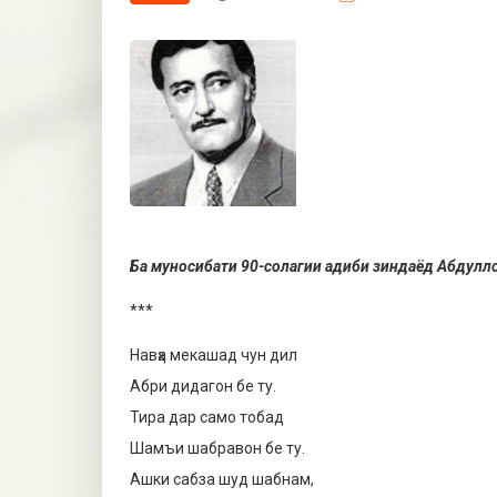
Ба муносибати 90-солагии адиби зиндаёд Абдулло
***
Навҳа мекашад чун дил
Абри дидагон бе ту.
Тира дар само тобад
Шамъи шабравон бе ту.
Ашки сабза шуд шабнам,