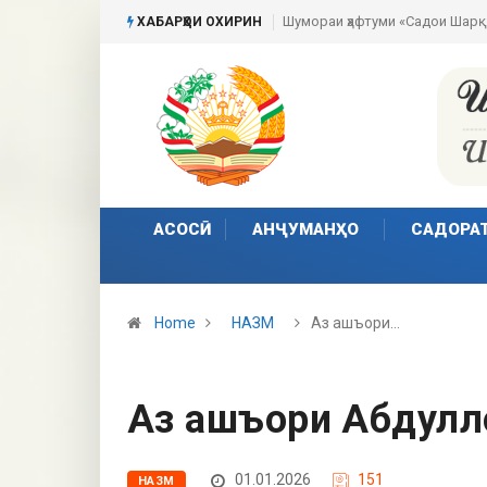
Пешвои ҳаракати сулҳи ҷаҳонӣ
ХАБАРҲОИ ОХИРИН
АСОСӢ
АНҶУМАНҲО
САДОРА
Home
НАЗМ
Аз ашъори…
Аз ашъори Абдулл
01.01.2026
151
НАЗМ