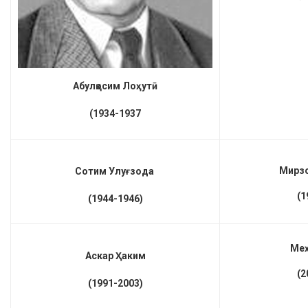
Абулқосим Лоҳутӣ
(1934-1937
Мирзо
Сотим Улуғзода
(1
(1944-1946)
Меҳ
Аскар Ҳаким
(2
(1991-2003)