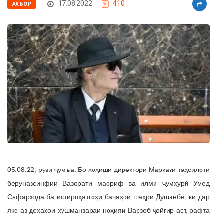
17.08.2022
410
АХБОР
05.08.22, рӯзи ҷумъа. Бо хоҳиши директори Маркази таҳсилоти
беруназсинфии Вазорати маориф ва илми ҷумҳурӣ Умед
Сафарзода ба истироҳатгоҳи бачаҳои шаҳри Душанбе, ки дар
яке аз деҳаҳои хушманзараи ноҳияи Варзоб ҷойгир аст, рафта