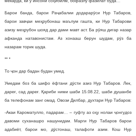
мекарда, ки ӯ инсони соҳибилм, бофазлу фазилат буда…
Барои банда, барои Раҷабалии додарарӯси Нур Табаров,
барои завҷаи меҳрубонаш маълум гашта, ки Нур Табарови
азизу меҳрубон шояд дар дами мавт аст. Ба рӯяш дигар назар
афканда натавонистам. Аз хонааш берун шудам, рӯз ба
назарам торик шуда.
** *
То ҷон дар бадан будан умед.
Умедам боз ба шифо ёфтани дӯсти азиз Нур Табаров. Лек,
дареғ, сад дареғ. Қариби ними шаби 15.08.22, шаби душанбе
ба телефонам занг омад. Овози Дилбар, духтари Нур Табаров:
-Акаи Кароматулло, падарам… – гуфту аз оҳу нолаи ҷонгудоз
давоми суханашро нашунидам. Марги Нур Табаров барои
адабиёт, барои мо, дӯстонаш, талафоти азим. Кош Нур