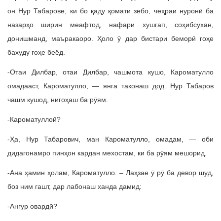
он Нур Табарове, ки бо қаду қомати зебо, чеҳраи нуронӣ ба
назарҳо ширин меафтод, нафари хушгап, соҳибсухан,
донишманд, маъракаоро. Ҳоло ӯ дар бистари беморӣ гоҳе
бахуду гоҳе беёд.
-Отаи Дилбар, отаи Дилбар, чашмота кушо, Кароматулло
омадааст, Кароматулло, — янга таконаш дод. Нур Табаров
чашм кушод, нигоҳаш ба рӯям.
-Кароматуллоӣ?
-Ҳа, Нур Табарович, ман Кароматулло, омадам, — оби
дидагонамро пинҳон кардан мехостам, ки ба рӯям мешорид.
-Ана ҳамин ҳолам, Кароматулло. – Лаҳзае ӯ рӯ ба девор шуд,
боз ним гашт, дар лабонаш ханда дамид:
-Ангур овардӣ?