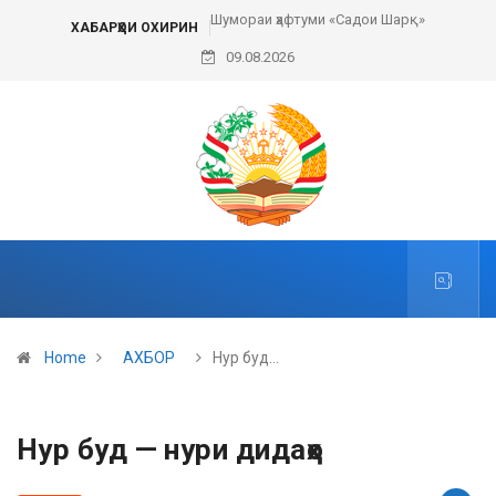
Шумораи ҳафтуми «Садои Шарқ»
ХАБАРҲОИ ОХИРИН
09.08.2026
Home
АХБОР
Нур буд…
Нур буд — нури дидаҳо