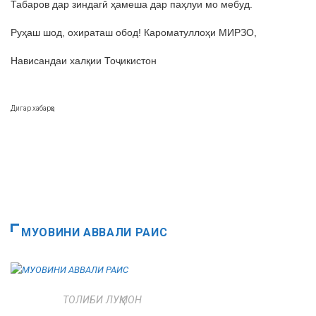
Табаров дар зиндагӣ ҳамеша дар паҳлуи мо мебуд.
Руҳаш шод, охираташ обод! Кароматуллоҳи МИРЗО,
Нависандаи халқии Тоҷикистон
Дигар хабарҳо
МУОВИНИ АВВАЛИ РАИС
ТОЛИБИ ЛУҚМОН