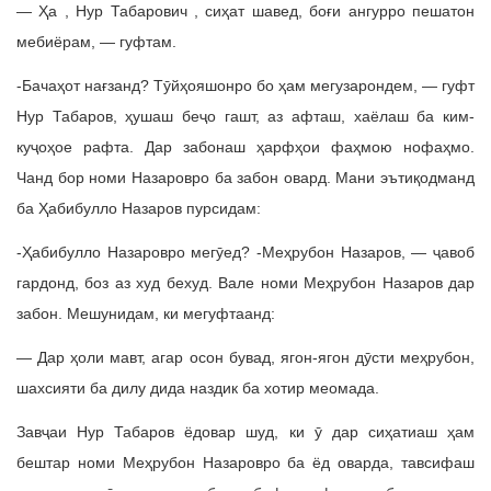
— Ҳа , Нур Табарович , сиҳат шавед, боғи ангурро пешатон
мебиёрам, — гуфтам.
-Бачаҳот нағзанд? Тӯйҳояшонро бо ҳам мегузарондем, — гуфт
Нур Табаров, ҳушаш беҷо гашт, аз афташ, хаёлаш ба ким-
куҷоҳое рафта. Дар забонаш ҳарфҳои фаҳмою нофаҳмо.
Чанд бор номи Назаровро ба забон овард. Мани эътиқодманд
ба Ҳабибулло Назаров пурсидам:
-Ҳабибулло Назаровро мегӯед? -Меҳрубон Назаров, — ҷавоб
гардонд, боз аз худ бехуд. Вале номи Меҳрубон Назаров дар
забон. Мешунидам, ки мегуфтаанд:
— Дар ҳоли мавт, агар осон бувад, ягон-ягон дӯсти меҳрубон,
шахсияти ба дилу дида наздик ба хотир меомада.
Завҷаи Нур Табаров ёдовар шуд, ки ӯ дар сиҳатиаш ҳам
бештар номи Меҳрубон Назаровро ба ёд оварда, тавсифаш