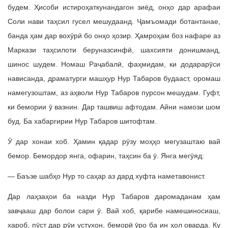
будем. Ҳисоби истироҳаткунандагон зиёд, онҳо дар арафаи
Соли нави таҳсил гусел мешудаанд. Ҷамъомади ботантанае,
банда ҳам дар вохӯрӣ бо онҳо ҳозир. Ҳамроҳам боз нафаре аз
Маркази таҳсилоти беруназсинфӣ, шахсияти донишманд,
шинос шудем. Номаш Раҷабалӣ, фаҳмидам, ки додарарӯси
нависанда, драматурги машҳур Нур Табаров будааст, оромаш
намегузоштам, аз аҳволи Нур Табаров пурсон мешудам. Гуфт,
ки бемории ӯ вазнин. Дар ташвиш афтодам. Айни намози шом
буд. Ба хабаргирии Нур Табаров шитофтам.
Ӯ дар хонаи хоб. Ҳамин қадар рӯзу моҳҳо мегузаштаю вай
бемор. Бемордор янга, офарин, таҳсин ба ӯ. Янга мегӯяд:
— Баъзе шабҳо Нур то саҳар аз дард хуфта наметавонист.
Дар лаҳзаҳои ба назди Нур Табаров даромаданам ҳам
завҷааш дар болои сари ӯ. Вай хоб, қарибе намешиносиаш,
хароб, пӯст дар рӯи устухон, беморӣ ӯро ба ин ҳол оварда. Ку