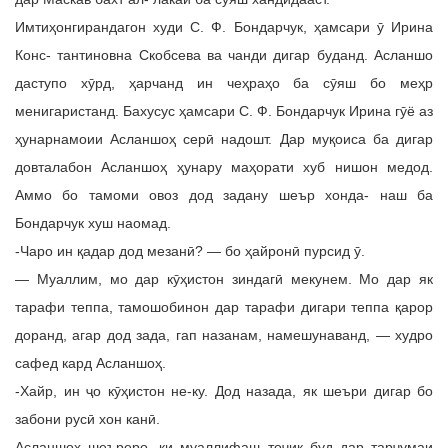
Имтиҳонгирандагон худи С. Ф. Бондарчук, ҳамсари ӯ Ирина
Конс- тантиновна Скобсева ва чанди дигар буданд. Асланшо
даступо хӯрд, ҳарчанд ин чеҳраҳо ба сӯяш бо меҳр
менигаристанд. Бахусус ҳамсари С. Ф. Бондарчук Ирина гӯё аз
ҳунарнамоии Асланшоҳ серӣ надошт. Дар муқоиса ба дигар
довталабон Асланшоҳ ҳунару маҳорати хуб нишон медод.
Аммо бо тамоми овоз дод задану шеър хонда- наш ба
Бондарчук хуш наомад.
-Чаро ин қадар дод мезанӣ? — бо ҳайронӣ пурсид ӯ.
— Муаллим, мо дар кӯҳистон зиндагӣ мекунем. Мо дар як
тарафи теппа, тамошобинон дар тарафи дигари теппа қарор
доранд, агар дод зада, гап назанам, намешунаванд, — худро
сафед кард Асланшоҳ.
-Хайр, ин ҷо кӯҳистон не-ку. Дод назада, як шеъри дигар бо
забони русӣ хон канӣ.
Асланшоҳ шеъреро, ки муаллифаш тоҷик буд дар тарҷумаи