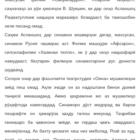
саҳначаҳо аз рӯи ҳикояҳои В. Шукшин, ки дар онҳо Асланшоҳ
Раҳматуллоев нақшҳои марказиро бозидааст, ба тамошобин
хеле писанд омад.
Саҳми Асланшоҳ дар синамои кишварҳои дигар, махсусан,
синамои Русия чашмрас аст. Филми машҳури «Афсарон»,
силсилафилми «Хазинаи тилло», ки ӯ дар онҳо нақшофарӣ
намудааст, беҳтарин филмҳои синамогарони рус дониста
шудаанд.
Солҳои охир дар фаъолияти театрстудия «Оина» мушкилиҳои
зиёд пеш омад. Аҳли эҷоди он аз надоштани бинои доимӣ
танқисӣ мекашиданд. Аммо қаҳрамони мо аз мушкилиҳо
рӯҳафтода намегардад. Синаморо дӯст медорад ва барои
пешрафти он ҳамарӯза ҷаҳду талош мекунад. Таҷрибаи
ғаниашро ба ҷавонони зиёде, ки гирдаш ҷамъ овардааст,
меомӯзонад. Аз бахту қисмати хеш низ меболад. Розӣ аз худ,
розӣ аз тақдир аст. Подоши ҳунар, хотираву ёддошт ва