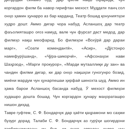
коргардон филм ба навор гирифтан мехост. Муддати панҷ сол
онҳо ҳамин ҳунарро аз бар карданд. Театр бошад қонуниятҳои
худро дошт. Аммо дигар чора набуд. Асланшоҳ дар театр
фаъолияташро оғоз намуд, вале чун фурсат даст медод, дар
филмҳо нақш меофарид. Бо филмҳои «Вохӯрӣ дар дараи
марг», «Соати комендантӣ», «Асир», «Дӯстонро
намефурӯшанд», «Ҷӯра-шикорчӣ», «Афсонаҳои нави
Шаҳрзод», «Марги прокурор», «Марди мутааллиқи ду зан» ва
чандин филми дигар, ки дар онҳо нақшҳои гуногунро бозид,
миёни мардум чун ҳунарпешаи ҳирфаӣ шинохта шуд. Аммо ин
ҳама барои Асланшоҳ басанда набуд. Ӯ мехост филмҳои
худашро дошта бошад. Чун коргардон ҳунару маҳораташро
нишон диҳад.
Тавре гуфтем, С. Ф. Бондарчук дар ҳаёти қаҳрамони мо саҳми
бузург дорад. Талаби С. Ф. Бондарчук аз гурӯҳи шогирдони
тарбиянамудааш ин буд, ки онҳо аввалан худро чун