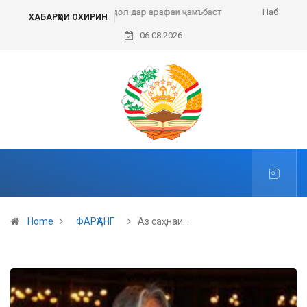
иқлол дар арафаи ҷамъбаст
Набзи ғазали имрӯз
ХАБАРҲОИ ОХИРИН
06.08.2026
Home
ФАРҲАНГ
Аз саҳнаи…