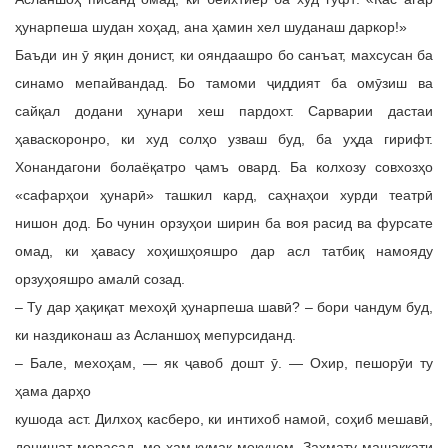
ҳунарпеша шудан хоҳад, ана ҳамин хел шуданаш даркор!»
Баъди ин ӯ яқин донист, ки ояндаашро бо санъат, махсусан ба
синамо мепайвандад. Бо тамоми ҷиддият ба омӯзиш ва
сайқал додани ҳунари хеш пардохт. Сарварии дастаи
ҳаваскоронро, ки худ солҳо узваш буд, ба уҳда гирифт.
Хонандагони болаёқатро ҷамъ овард. Ба колхозу совхозҳо
«сафарҳои ҳунарӣ» ташкил кард, саҳнаҳои хурди театрӣ
нишон дод. Бо чунин орзуҳои ширин ба воя расид ва фурсате
омад, ки ҳавасу хоҳишҳояшро дар асл татбиқ намояду
орзуҳояшро амалӣ созад.
– Ту дар ҳақиқат мехоҳӣ ҳунарпеша шавӣ? – бори чандум буд,
ки наздиконаш аз Асланшоҳ мепурсиданд.
– Бале, мехоҳам, — як ҷавоб дошт ӯ. — Охир, пешорӯи ту
ҳама дарҳо
кушода аст. Дилхоҳ касберо, ки интихоб намоӣ, соҳиб мешавӣ,
донишат мерасад, мо ҳам кумак мекунем. Заҳмату машаққати