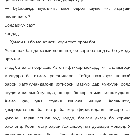
— Бубахшед, муаллим, ман барои шумо чӣ, харгӯши
озмоишиям?
Бондарчук сахт
хандид:
— Ҳамаи ин ба манфиати худи туст, ором бош!
Асланшоҳ баъди хатми донишгоҳ бо сари баланд ва бо умеду
орзуҳои
зиёд ба ватан баргашт. Аз он ифтихор мекард, ки таълимгоҳи
мазкурро ба итмом расонидааст. Тибқи нақшаҳои пешакӣ
барои хатмкунандагони ихтисоси мазкур дар ҷумҳурӣ бояд
студияи синамоӣ кушода, онҳоро бо кор таъмин менамуданд.
Аммо ҳеҷ гуна студия кушода нашуд, Асланшоҳу
ҳамроҳонашро ба театр ба кор фиристоданд. Бисёре аз
ҷавонон тарки пешаи худ карда, баъзеи дигар ба хориҷа
рафтанд. Кори театр барои Асланшоҳ низ душворӣ мекард. Ӯ
дилдодаи синамо буд. Дар филм нақш офарида, чун