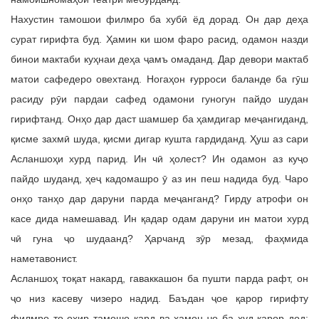
Нахустин тамошои филмро ба хубӣ ёд дорад. Он дар деҳа
сурат гирифта буд. Ҳамин ки шом фаро расид, одамон назди
бинои мактаби куҳнаи деҳа ҷамъ омаданд. Дар девори мактаб
матои сафедеро овехтанд. Ногаҳон ғурроси баланде ба гӯш
расиду рӯи пардаи сафед одамони гуногун пайдо шудан
гирифтанд. Онҳо дар даст шамшер ба ҳамдигар меҷангиданд,
қисме захмӣ шуда, қисми дигар кушта гардиданд. Ҳуш аз сари
Асланшоҳи хурд парид. Ин чӣ ҳолест? Ин одамон аз куҷо
пайдо шуданд, ҳеҷ кадомашро ӯ аз ин пеш надида буд. Чаро
онҳо танҳо дар даруни парда меҷанганд? Гирду атрофи он
касе дида намешавад. Ин қадар одам даруни ин матои хурд
чӣ гуна ҷо шудаанд? Ҳарчанд зӯр мезад, фаҳмида
наметавонист.
Асланшоҳ тоқат накард, гаваккашон ба пушти парда рафт, он
ҷо низ касеву чизеро надид. Баъдан ҷое қарор гирифту
филмро то охир тамошо кард ва ҳамон ҷо ба худ қарор дод: