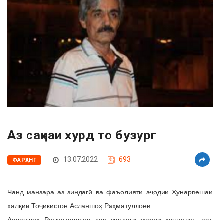
Аз саҳнаи хурд то бузург
13.07.2022
693
ФАРҲАНГ
Чанд манзара аз зиндагӣ ва фаъолияти эҷодии Ҳунарпешаи
халқии Тоҷикистон Асланшоҳ Раҳматуллоев
Асланшоҳ Раҳматуллоев дар зиндагӣ марди хуштолеъ аст.