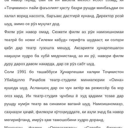
«Тоҷиккино» пайи фаъолият ҳасту баҳри рушди минбаъдаи он
халал ворид насохта, баръакс дастгирӣ кунанд. Директор розӣ
шуд, аммо се рӯз муҳлат дод.
Филм рӯи навор омад. Сюжети филм аз рӯи намоишномаи
театрӣ бо номи «Гилеми кабуд» гирифта шудааст, ки солҳои
қабл дар театр гузошта мешуд. Аксарияти ҳунарпешагон
нақшҳои худро ба хубӣ медонистанд, аз ин рӯ, навори филм
дуру дароз давом накарда, дар се рӯз сабт шуд.
Соли 1991 бо ташаббуси Ҳунарпешаи халқии Тоҷикистон
Убайдулло Раҷабов театр-студияи миниатюрии «Оина»
кушода шуд. Асланшоҳ дар он чун актёр ва режиссёр ба кор
оғоз кард. Ин театр-студия ҷунбиш ё худ қадами тозае дар
рушду нумӯи театр ва синамои ватанӣ шуд. Намоишномаҳо,
саҳнаҳои ҳаҷвӣ, филмҳои кӯтоҳмуддате, ки аҳли эҷод ба навор
мегирифтанд, имрӯз ҳам тамошобини худро доранд.
Махсусан филми «Оворагардон», «Сароби биҳишт»,