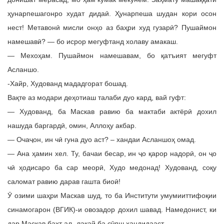
ҳунарпешагонро худат дидаӣ. Ҳунарпеша шудан кори осон
нест! Метавонӣ мисли онҳо аз баҳри худ гузарӣ? Пушаймон
намешавӣ? — бо исрор мегуфтанд холаву амакаш.
— Мехоҳам. Пушаймон намешавам, бо қатъият мегуфт
Асланшо.
-Хайр, Худованд мададгорат бошад.
Вақте аз модари деҳотиаш талаби дуо кард, вай гуфт:
— Худованд, ба Маскав равию ба мактаби актёрӣ дохил
нашуда баргардӣ, омин, Аллоҳу акбар.
— Очаҷон, ин чӣ гуна дуо аст? – хандаи Асланшоҳ омад.
— Ана ҳамин хел. Ту, бачаи бесар, ин ҷо қарор надорӣ, он ҷо
чӣ ҳодисаро ба сар меорӣ, Худо медонад! Худованд, соқу
саломат равию дарав гашта биоӣ!
Ӯ озими шаҳри Маскав шуд, то ба Институти умумииттифоқии
синамогарон (ВГИК)-и овозадор дохил шавад. Намедонист, ки
дар Маскав бахт ал- лакай ба сӯяш хандидааст.