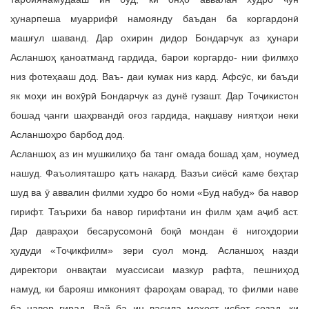
ҳунарпеша муаррифӣ намоянду баъдан ба коргардонӣ
машғул шаванд. Дар охирин дидор Бондарчук аз ҳунари
Асланшоҳ қаноатманд гардида, барои коргардо- нии филмҳо
низ фотеҳааш дод. Ваъ- даи кумак низ кард. Афсӯс, ки баъди
як моҳи ин вохӯрӣ Бондарчук аз дунё гузашт. Дар Тоҷикистон
бошад ҷанги шаҳрвандӣ оғоз гардида, нақшаву ниятҳои неки
Асланшоҳро барбод дод.
Асланшоҳ аз ин мушкилиҳо ба танг омада бошад ҳам, ноумед
нашуд. Фаъолияташро қатъ накард. Вазъи сиёсӣ каме беҳтар
шуд ва ӯ аввалин филми худро бо номи «Буд набуд» ба навор
гирифт. Таърихи ба навор гирифтани ин филм ҳам аҷиб аст.
Дар давраҳои бесарусомонӣ боқӣ мондан ё нигоҳдории
ҳудуди «Тоҷикфилм» зери суол монд. Асланшоҳ назди
директори онвақтаи муассисаи мазкур рафта, пешниҳод
намуд, ки барояш имконият фароҳам оварад, то филми наве
ба навор гирад. Вай ба ин васила мехост исбот созад, ки