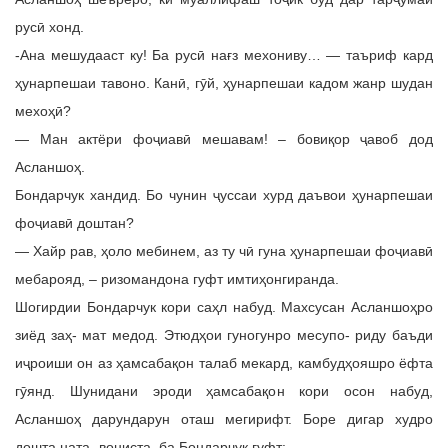
русӣ хонд.
-Ана мешудааст ку! Ба русӣ нағз мехониву… — таъриф кард
ҳунарпешаи тавоно. Канӣ, гӯй, ҳунарпешаи кадом жанр шудан
мехоҳӣ?
— Ман актёри фоҷиавӣ мешавам! – бовиқор ҷавоб дод
Асланшоҳ.
Бондарчук хандид. Бо чунин ҷуссаи хурд даъвои ҳунарпешаи
фоҷиавӣ доштан?
— Хайр рав, ҳоло мебинем, аз ту чӣ гуна ҳунарпешаи фоҷиавӣ
мебарояд, – ризомандона гуфт имтиҳонгиранда.
Шогирдии Бондарчук кори саҳл набуд. Махсусан Асланшоҳро
зиёд заҳ- мат медод. Этюдҳои гуногунро месупо- риду баъди
иҷроиши он аз ҳамсабақон талаб мекард, камбудҳояшро ёфта
гӯянд. Шунидани эроди ҳамсабақон кори осон набуд,
Асланшоҳ дарундарун оташ мегирифт. Боре дигар худро
дошта ната- вониста, ба Бондарчук гуфт: