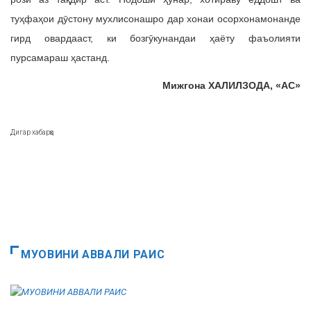
туҳфаҳои дӯстону мухлисонашро дар хонаи осорхонамонанде
гирд овардааст, ки бозгӯкунандаи ҳаёту фаъолияти
пурсамараш ҳастанд.
Мижгона ХАЛИЛЗОДА, «АС»
Дигар хабарҳо
МУОВИНИ АВВАЛИ РАИС