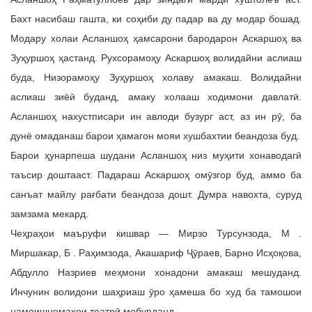
Бахт насибаш гашта, ки соҳиби ду падар ва ду модар бошад.
Модару холаи Асланшоҳ ҳамсарони бародарон Аскаршоҳ ва
Зуҳуршоҳ ҳастанд. Рухсорамоҳу Аскаршоҳ волидайни аслиаш
буда, Низорамоҳу Зуҳуршоҳ холаву амакаш. Волидайни
аслиаш зиёӣ буданд, амаку холааш ходимони давлатӣ.
Асланшоҳ нахустписари ин авлоди бузург аст, аз ин рӯ, ба
дунё омаданаш барои ҳамагон мояи хушбахтии беандоза буд.
Барои ҳунарпеша шудани Асланшоҳ низ муҳити хонаводагӣ
таъсир доштааст. Падараш Аскаршоҳ омӯзгор буд, аммо ба
санъат майлу рағбати беандоза дошт. Думра навохта, суруд
замзама мекард.
Чеҳраҳои маъруфи кишвар — Мирзо Турсунзода, М .
Миршакар, Б . Раҳимзода, Акашариф Ҷӯраев, Барно Исҳоқова,
Абдулло Назриев меҳмони хонадони амакаш мешуданд.
Инчунин волидони шаҳриаш ӯро ҳамеша бо худ ба тамошои
намоишномаҳои театрӣ мебурданд.